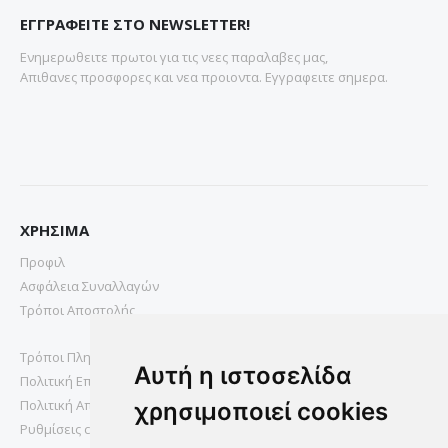
ΕΓΓΡΑΦΕΙΤΕ ΣΤΟ NEWSLETTER!
Ενημερωθειτε πρωτοι για τις νεες παραλαβες μας,
Απιθανες προσφορες και νεα προιοντα. Εγγραφειτε σημερα.
ΧΡΗΣΙΜΑ
Προφιλ
Ασφάλεια Συναλλαγών
Τρόποι Αποστολής
Τρόποι Πληρωμής
Αυτή η ιστοσελίδα
Πολιτική Επιστροφών
Πολιτική Απορρήτου
χρησιμοποιεί cookies
Ρυθμίσεις cookies