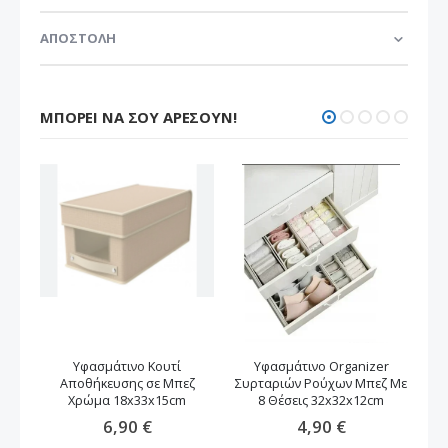
ΑΠΟΣΤΟΛΗ
ΜΠΟΡΕΊ ΝΑ ΣΟΥ ΑΡΈΣΟΥΝ!
Υφασμάτινο Κουτί
Υφασμάτινο Organizer
Δ
Αποθήκευσης σε Μπεζ
Συρταριών Ρούχων Μπεζ Mε
Χρώμα 18x33x15cm
8 Θέσεις 32x32x12cm
6,90 €
4,90 €