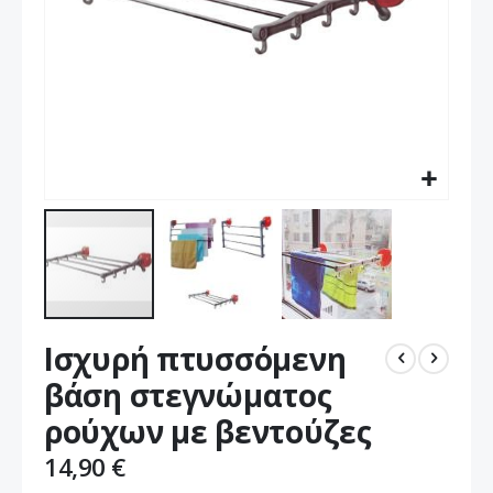
Μετάβαση
Ισχυρή πτυσσόμενη
στην
αρχή
βάση στεγνώματος
της
ρούχων με βεντούζες
συλλογής
εικόνων
14,90 €