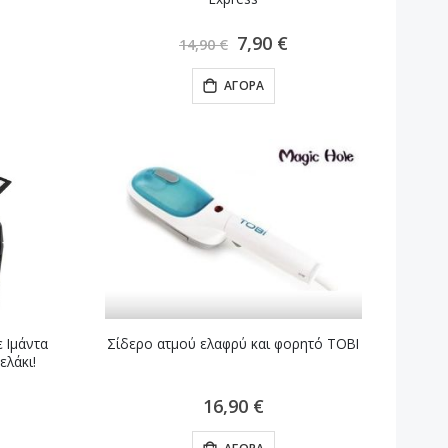
Ειδική
7,90 €
14,90 €
Τιμή
ΑΓΟΡΆ
 Ιμάντα
Σίδερο ατμού ελαφρύ και φορητό TOBI
ελάκι!
16,90 €