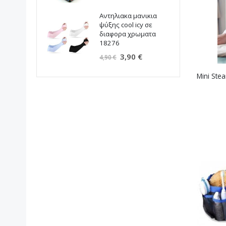
β
Αντηλιακα μανικια
κ
ψύξης cool icy σε
S
διαφορα χρωματα
1
18276
Ειδική
3,90 €
4,90 €
Τιμή
Mini Ste