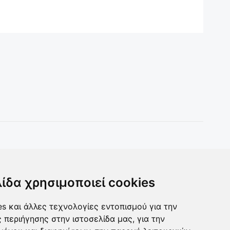
Toys & more
Δωρα για ολους
λίδα χρησιμοποιεί cookies
s και άλλες τεχνολογίες εντοπισμού για την
ς περιήγησης στην ιστοσελίδα μας, για την