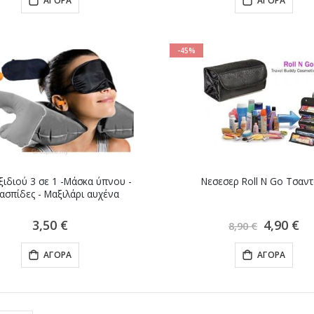
ΑΓΟΡΆ
ΑΓΟΡΆ
-45%
ξιδιού 3 σε 1 -Μάσκα ύπνου -
Νεσεσερ Roll N Go Τσαντ
ασπίδες - Μαξιλάρι αυχένα
Ειδική
3,50 €
4,90 €
8,90 €
Τιμή
ΑΓΟΡΆ
ΑΓΟΡΆ