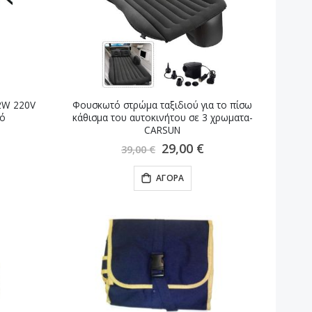
32W 220V
Φουσκωτό στρώμα ταξιδιού για το πίσω
νό
κάθισμα του αυτοκινήτου σε 3 χρωματα-
CARSUN
Ειδική
29,00 €
39,00 €
Τιμή
ΑΓΟΡΆ