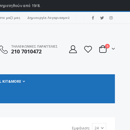
υπηρετηθούν από 19/8.
|
στε μαζί μας
Δημιουργία Λογαριασμού
στοιχεία
ΤΗΛΛΕΦΩΝΙΚΕΣ ΠΑΡΑΓΓΕΛΙΕΣ
0
210 7010472
Cart
L KIT&MORE
Εμφάνιση