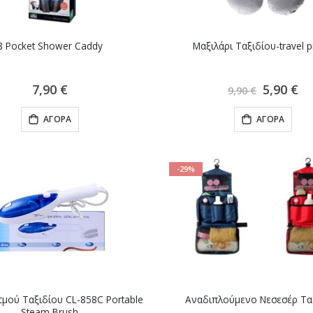
8 Pocket Shower Caddy
Μαξιλάρι Ταξιδίου-travel p
Ειδική
7,90 €
5,90 €
9,90 €
Τιμή
ΑΓΟΡΆ
ΑΓΟΡΆ
-29%
τμού Ταξιδίου CL-858C Portable
Αναδιπλούμενο Νεσεσέρ Τα
Steam Brush