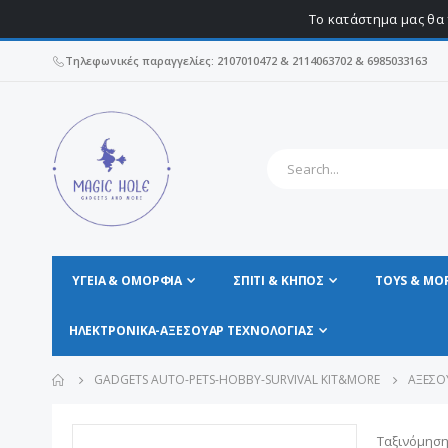
Το κατάστημα μας θα 
Τηλεφωνικές παραγγελίες: 2107010472 & 2114063702 & 6985033163
ΥΓΕΊΑ & ΟΜΟΡΦΙΆ
ΣΠΊΤΙ & ΚΗΠΟΣ
TOYS & MO
ΗΛΕΚΤΡΟΝΙΚΆ-ΑΞΕΣΟΥΆΡ ΤΕΧΝΟΛΟΓΊΑΣ
GADGETS AUTO-PETS-HOBBY-SURVIVAL KIT&MORE
ΑΞΕΣΟ
Ταξινόμηση