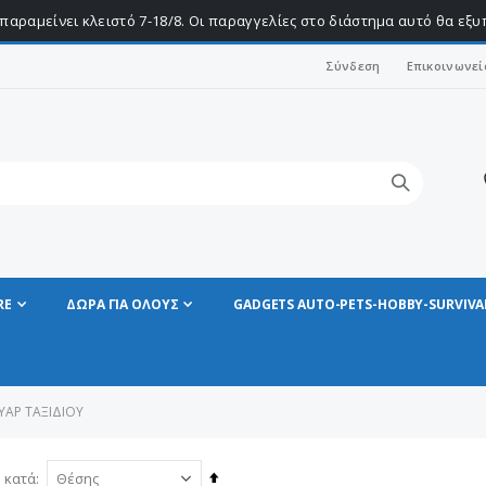
παραμείνει κλειστό 7-18/8. Οι παραγγελίες στο διάστημα αυτό θα εξ
Σύνδεση
Επικοινωνεί
RE
ΔΩΡΑ ΓΙΑ ΟΛΟΥΣ
GADGETS AUTO-PETS-HOBBY-SURVIVA
ΥΆΡ ΤΑΞΙΔΙΟΎ
Φθίνουσα
 κατά