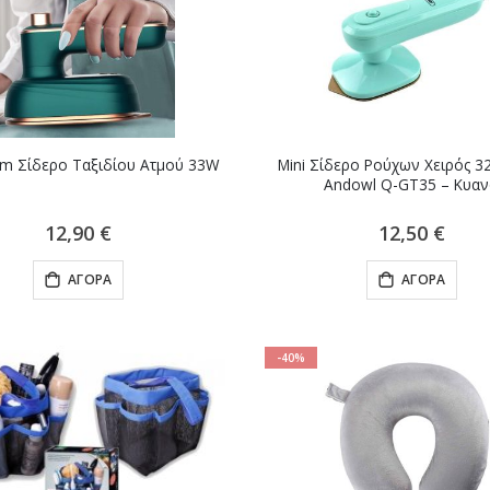
οηθητικος
αποτρίχωση
αλτσοφορετης -
Ειδική
4,90 €
6,50 €
Τιμή
ockSlider
Ειδική
9,50 €
5,90 €
Τιμή
am Σίδερο Ταξιδίου Ατμού 33W
Mini Σίδερο Ρούχων Χειρός 
Andowl Q-GT35 – Κυα
12,90 €
12,50 €
ΑΓΟΡΆ
ΑΓΟΡΆ
-40%