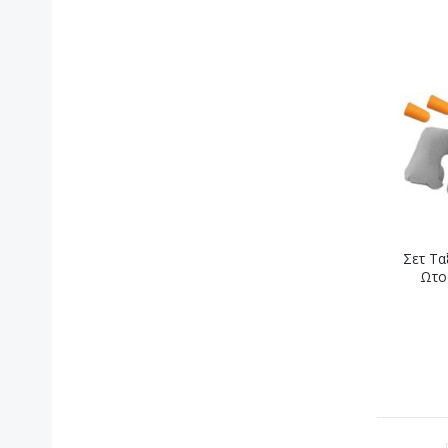
Σετ Τα
Ωτο