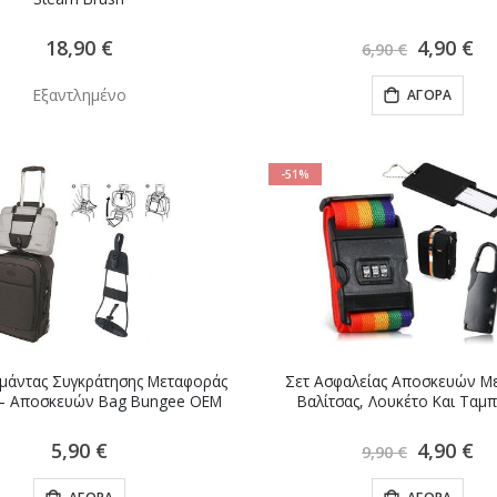
Ειδική
18,90 €
4,90 €
6,90 €
Τιμή
Εξαντλημένο
ΑΓΟΡΆ
-51%
Ιμάντας Συγκράτησης Μεταφοράς
Σετ Ασφαλείας Αποσκευών Με
 – Αποσκευών Bag Bungee OEM
Βαλίτσας, Λουκέτο Και Ταμπ
Ειδική
5,90 €
4,90 €
9,90 €
Τιμή