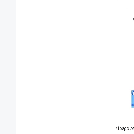
Σίδερο Α