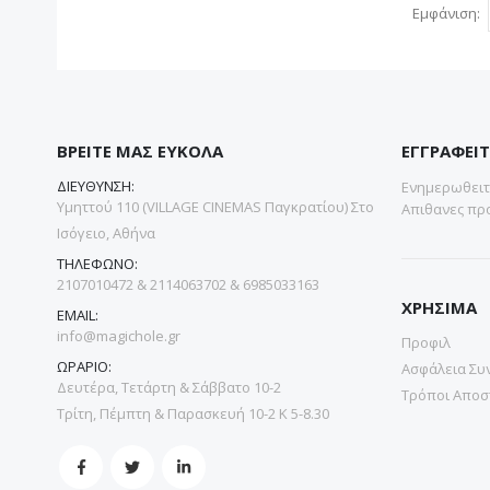
Εμφάνιση
ΒΡΕΙΤΕ ΜΑΣ ΕΥΚΟΛΑ
ΕΓΓΡΑΦΕΙΤ
ΔΙΕΥΘΥΝΣΗ:
Ενημερωθειτε
Υμηττού 110 (VILLAGE CINEMAS Παγκρατίου) Στο
Απιθανες προ
Ισόγειο, Αθήνα
ΤΗΛΕΦΩΝΟ:
2107010472 & 2114063702 & 6985033163
ΧΡΗΣΙΜΑ
EMAIL:
info@magichole.gr
Προφιλ
ΩΡΑΡΙΟ:
Ασφάλεια Συ
Δευτέρα, Τετάρτη & Σάββατο 10-2
Τρόποι Αποσ
Τρίτη, Πέμπτη & Παρασκευή 10-2 Κ 5-8.30