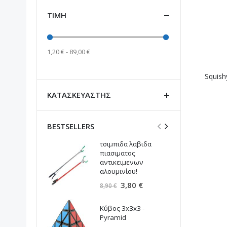
ΤΙΜΉ
1,20 € - 89,00 €
Squish
ΚΑΤΑΣΚΕΥΑΣΤΉΣ
BESTSELLERS
τσιμπιδα λαβιδα
Α
πιασιματος
α
αντικειμενων
B
αλουμινίου!
6
Ειδική
3,80 €
8,90 €
Τιμή
Τ
Α
Κύβος 3x3x3 -
Π
Pyramid