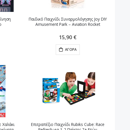
Κίνηση
Παιδικό Παιχνίδι Συναρμολόγησης Joy DIY
ο
Amusement Park – Aviation Rocket
15,90 €
ΑΓΟΡΆ
ε Χαλάκι
Επιτραπέζιο Παιχνίδι Rubiks Cube: Race
οκίνητα
Refresh για 1-2 Παίκτες 7+ Ετών