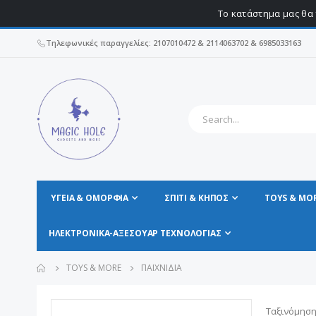
Το κατάστημα μας θα 
Τηλεφωνικές παραγγελίες: 2107010472 & 2114063702 & 6985033163
ΥΓΕΊΑ & ΟΜΟΡΦΙΆ
ΣΠΊΤΙ & ΚΗΠΟΣ
TOYS & MO
ΗΛΕΚΤΡΟΝΙΚΆ-ΑΞΕΣΟΥΆΡ ΤΕΧΝΟΛΟΓΊΑΣ
TOYS & MORE
ΠΑΙΧΝΊΔΙΑ
Ταξινόμηση