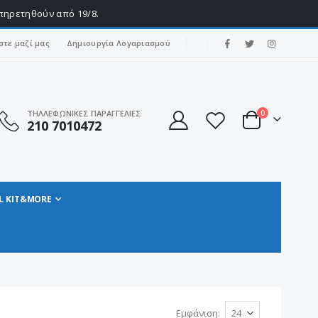
υπηρετηθούν από 19/8.
|
στε μαζί μας
Δημιουργία Λογαριασμού
στοιχεία
ΤΗΛΛΕΦΩΝΙΚΕΣ ΠΑΡΑΓΓΕΛΙΕΣ
0
210 7010472
Cart
L KIT&MORE
Εμφάνιση