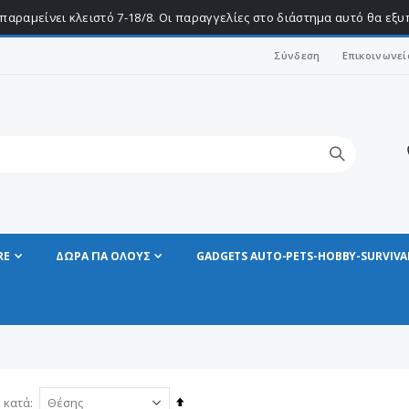
παραμείνει κλειστό 7-18/8. Οι παραγγελίες στο διάστημα αυτό θα εξ
Σύνδεση
Επικοινωνεί
RE
ΔΩΡΑ ΓΙΑ ΟΛΟΥΣ
GADGETS AUTO-PETS-HOBBY-SURVIVA
Φθίνουσα
 κατά