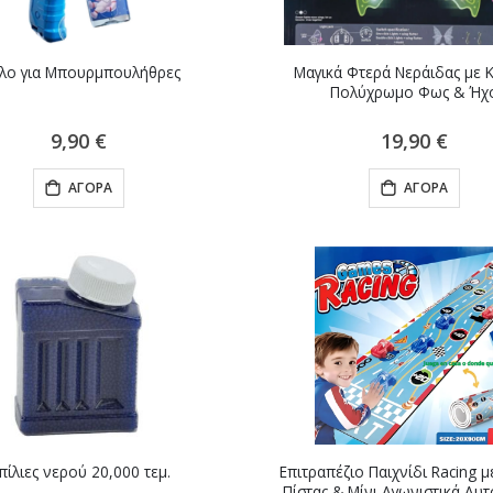
,90 €
επαναχρησιμοποιουμενη
Τιμή
για ανώδυνη
οηθητικος
αποτρίχωση
αλτσοφορετης -
Ειδική
4,90 €
λο για Μπουρμπουλήθρες
Μαγικά Φτερά Νεράιδας με 
6,50 €
Τιμή
ockSlider
Πολύχρωμο Φως & Ήχ
Ειδική
9,50 €
5,90 €
Τιμή
9,90 €
19,90 €
ΑΓΟΡΆ
ΑΓΟΡΆ
πίλιες νερού 20,000 τεμ.
Επιτραπέζιο Παιχνίδι Racing μ
Πίστας & Μίνι Αγωνιστικά Αυτ