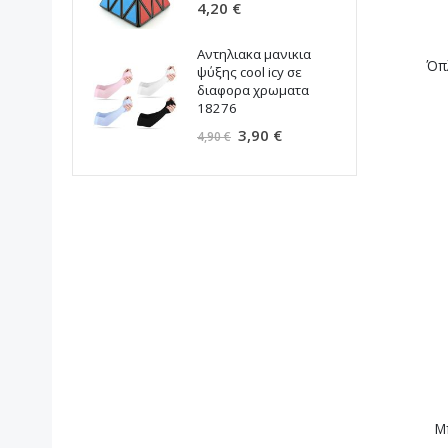
5
4,20 €
β
Αντηλιακα μανικια
κ
Όπ
ψύξης cool icy σε
S
διαφορα χρωματα
1
18276
Ειδική
3,90 €
4,90 €
Τιμή
Μ