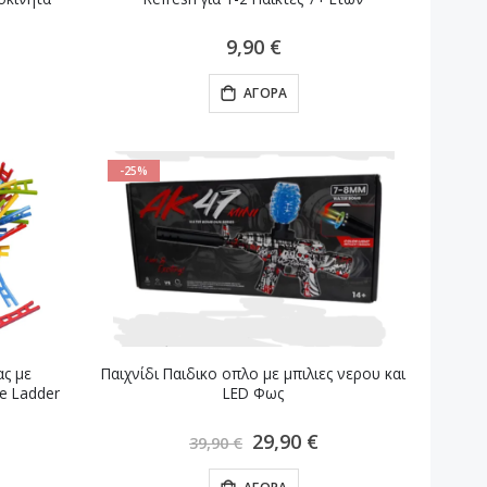
9,90 €
ΑΓΟΡΆ
-25%
ας με
Παιχνίδι Παιδικο οπλο με μπιλιες νερου και
e Ladder
LED Φως
Ειδική
29,90 €
39,90 €
Τιμή