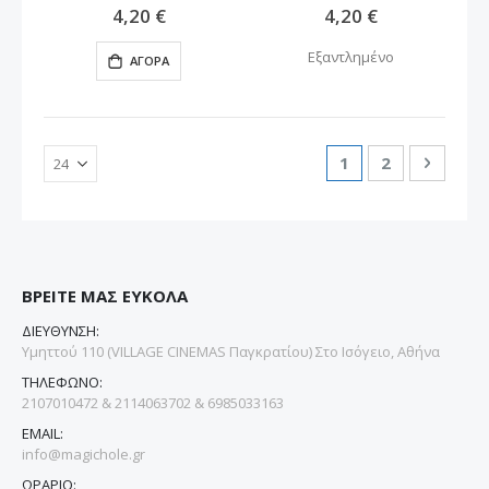
4,20 €
4,20 €
Εξαντλημένο
ΑΓΟΡΆ
Σελίδα
Διαβάζετε αυτή τ
Σελίδα
Σελίδα
Επόμε
1
2
ΒΡΕΙΤΕ ΜΑΣ ΕΥΚΟΛΑ
ΔΙΕΥΘΥΝΣΗ:
Υμηττού 110 (VILLAGE CINEMAS Παγκρατίου) Στο Ισόγειο, Αθήνα
ΤΗΛΕΦΩΝΟ:
2107010472 & 2114063702 & 6985033163
EMAIL:
info@magichole.gr
ΩΡΑΡΙΟ: