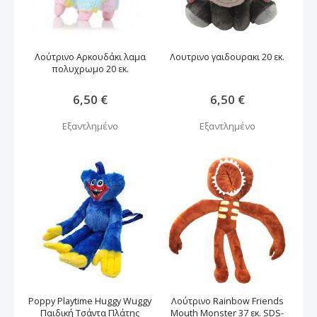
Λούτρινο Αρκουδάκι λαμα
Λουτρινο γαιδουρακι 20 εκ.
πολυχρωμο 20 εκ.
6,50 €
6,50 €
Εξαντλημένο
Εξαντλημένο
Poppy Playtime Huggy Wuggy
Λούτρινο Rainbow Friends
Παιδική Τσάντα Πλάτης
Mouth Monster 37 εκ. SDS-