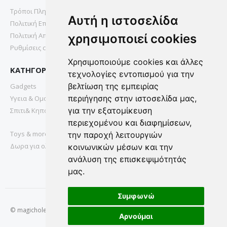
Τρόποι Πληρωμής
Αυτή η ιστοσελίδα
Πολιτική Επιστροφών
Πολιτική Απορρήτου
χρησιμοποιεί cookies
Ρυθμίσεις cookies
Χρησιμοποιούμε cookies και άλλες
ΚΑΤΗΓΟΡΙΕΣ
τεχνολογίες εντοπισμού για την
βελτίωση της εμπειρίας
Gadgets
περιήγησης στην ιστοσελίδα μας,
Υγεια & Ομορφια
για την εξατομίκευση
Σπιτι& Κηπος
περιεχομένου και διαφημίσεων,
Toys & more
την παροχή λειτουργιών
Δωρα για ολους
κοινωνικών μέσων και την
ανάλυση της επισκεψιμότητάς
μας.
Συμφωνώ
© magichole.gr 2022. All Rights Reserved.
Αρνούμαι