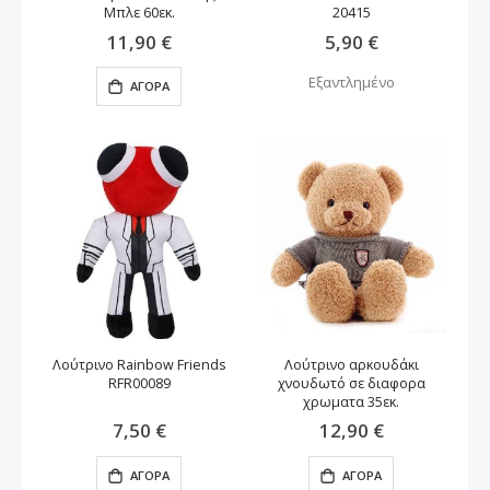
Μπλε 60εκ.
20415
11,90 €
5,90 €
Εξαντλημένο
ΑΓΟΡΆ
Λούτρινο Rainbow Friends
Λούτρινο αρκουδάκι
RFR00089
χνουδωτό σε διαφορα
χρωματα 35εκ.
7,50 €
12,90 €
ΑΓΟΡΆ
ΑΓΟΡΆ