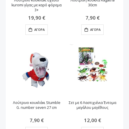
Λούτρινο κουκλάκι σχέδιο
Λούτρινη κούκλα Ragatha
kuromi γίγας με καρό φόρεμα
30cm
3+
19,90 €
7,90 €
ΑΓΟΡΆ
ΑΓΟΡΆ
Λούτρινο κουκλάκι Stumble
Σετ με 6 Λαστιχιένια Έντομα
G. number seven 27 cm
μεγάλου μεγέθους
7,90 €
12,00 €