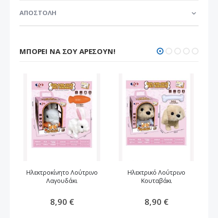
ΑΠΟΣΤΟΛΗ
ΜΠΟΡΕΊ ΝΑ ΣΟΥ ΑΡΈΣΟΥΝ!
Ηλεκτροκίνητο Λούτρινο
Ηλεκτρικό Λούτρινο
Λ
Λαγουδάκι
Κουταβάκι
kur
8,90 €
8,90 €