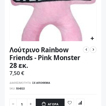
Μετάβαση
Λούτρινο Rainbow
στην
αρχή
Friends - Pink Monster
της
28 εκ.
συλλογής
εικόνων
7,50 €
ΔΙΑΘΕΣΙΜΌΤΗΤΑ:
ΣΕ ΑΠΌΘΕΜΑ
SKU
554322
ΑΓΟΡΆ