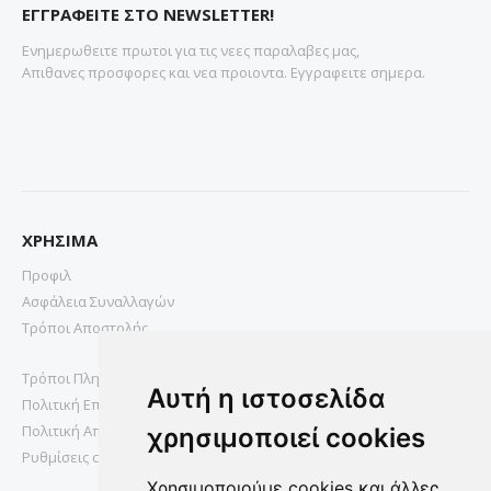
ΕΓΓΡΑΦΕΙΤΕ ΣΤΟ NEWSLETTER!
Ενημερωθειτε πρωτοι για τις νεες παραλαβες μας,
Απιθανες προσφορες και νεα προιοντα. Εγγραφειτε σημερα.
ΧΡΗΣΙΜΑ
Προφιλ
Ασφάλεια Συναλλαγών
Τρόποι Αποστολής
Τρόποι Πληρωμής
Αυτή η ιστοσελίδα
Πολιτική Επιστροφών
Πολιτική Απορρήτου
χρησιμοποιεί cookies
Ρυθμίσεις cookies
Χρησιμοποιούμε cookies και άλλες