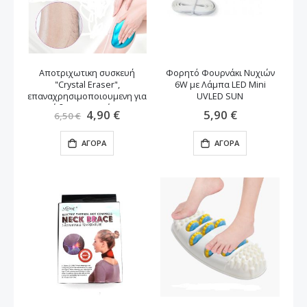
Αποτριχωτικη συσκευή
Φορητό Φουρνάκι Νυχιών
"Crystal Eraser",
6W με Λάμπα LED Mini
επαναχρησιμοποιουμενη για
UVLED SUN
ανώδυνη αποτρίχωση
Ειδική
4,90 €
5,90 €
6,50 €
Τιμή
ΑΓΟΡΆ
ΑΓΟΡΆ