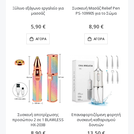
Ξύλινο εξάγωνο εργαλείο για
Συσκευή Μασάζ Relief Pen
μασσάζ
PS-109905 για το Σώμα
5,90 €
8,90 €
ΑΓΟΡΆ
ΑΓΟΡΆ
Συσκευή αποτρίχωσης
Επαναφορτιζόμενη φορητή
προσώπου 2 σε 1 BLAWLESS
συσκευή καθαρισμού
HX-203B
δοντιών
8,90 €
13,50 €