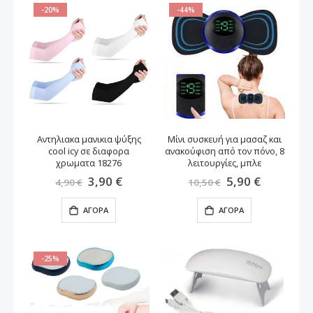
-20%
-44%
Αντηλιακα μανικια ψύξης
Μίνι συσκευή για μασαζ και
cool icy σε διαφορα
ανακούφιση από τον πόνο, 8
χρωματα 18276
λειτουργίες, μπλε
Ειδική
3,90 €
Ειδική
5,90 €
4,90 €
10,50 €
Τιμή
Τιμή
ΑΓΟΡΆ
ΑΓΟΡΆ
-25%