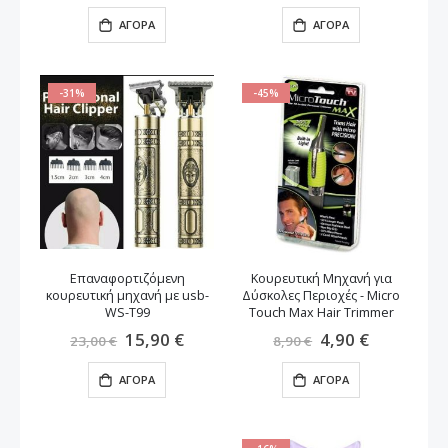
ΑΓΟΡΆ
ΑΓΟΡΆ
-31%
-45%
Επαναφορτιζόμενη
Κουρευτική Μηχανή για
κουρευτική μηχανή με usb-
Δύσκολες Περιοχές - Micro
WS-T99
Touch Max Hair Trimmer
Ειδική
15,90 €
Ειδική
4,90 €
23,00 €
8,90 €
Τιμή
Τιμή
ΑΓΟΡΆ
ΑΓΟΡΆ