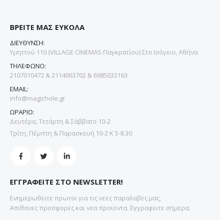
ΒΡΕΙΤΕ ΜΑΣ ΕΥΚΟΛΑ
ΔΙΕΥΘΥΝΣΗ:
Υμηττού 110 (VILLAGE CINEMAS Παγκρατίου) Στο Ισόγειο, Αθήνα
ΤΗΛΕΦΩΝΟ:
2107010472 & 2114063702 & 6985033163
EMAIL:
info@magichole.gr
ΩΡΑΡΙΟ:
Δευτέρα, Τετάρτη & Σάββατο 10-2
Τρίτη, Πέμπτη & Παρασκευή 10-2 Κ 5-8.30
ΕΓΓΡΑΦΕΙΤΕ ΣΤΟ NEWSLETTER!
Ενημερωθειτε πρωτοι για τις νεες παραλαβες μας,
Απιθανες προσφορες και νεα προιοντα. Εγγραφειτε σημερα.