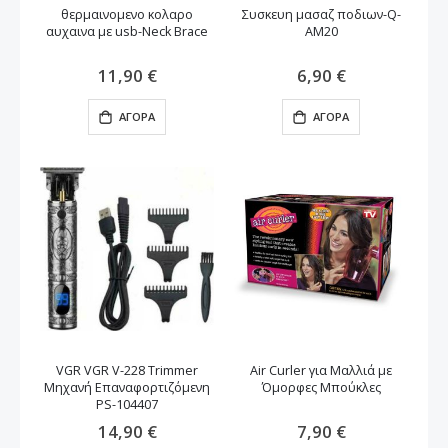
θερμαινομενο κολαρο
Συσκευη μασαζ ποδιων-Q-
αυχαινα με usb-Neck Brace
AM20
11,90 €
6,90 €
ΑΓΟΡΆ
ΑΓΟΡΆ
VGR VGR V-228 Trimmer
Air Curler για Μαλλιά με
Μηχανή Επαναφορτιζόμενη
Όμορφες Μπούκλες
PS-104407
14,90 €
7,90 €