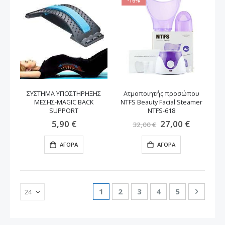
-16%
ΣΥΣΤΗΜΑ ΥΠΟΣΤΗΡΗΞΗΣ
Ατμοποιητής προσώπου
ΜΕΣΗΣ-MAGIC BACK
NTFS Beauty Facial Steamer
SUPPORT
NTFS-618
5,90 €
Ειδική
27,00 €
32,00 €
Τιμή
ΑΓΟΡΆ
ΑΓΟΡΆ
Σελίδα
Διαβάζετε αυτή τη στιγμή τη σε
Σελίδα
Σελίδα
Σελίδα
Σελίδα
Σελίδα
Επόμε
1
2
3
4
5