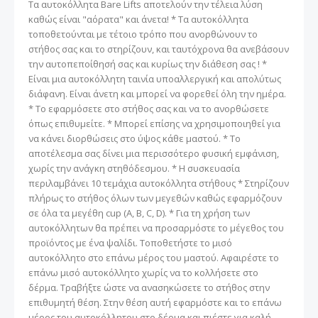
Τα αυτοκόλλητα Bare Lifts αποτελούν την τέλεια λύση
καθώς είναι "αόρατα" και άνετα! * Τα αυτοκόλλητα
τοποθετούνται με τέτοιο τρόπο που ανορθώνουν το
στήθος σας και το στηρίζουν, και ταυτόχρονα θα ανεβάσουν
την αυτοπεποίθησή σας και κυρίως την διάθεση σας ! *
Είναι μια αυτοκόλλητη ταινία υποαλλεργική και απολύτως
διάφανη. Είναι άνετη και μπορεί να φορεθεί όλη την ημέρα.
* Το εφαρμόσετε στο στήθος σας και να το ανορθώσετε
όπως επιθυμείτε. * Μπορεί επίσης να χρησιμοποιηθεί για
να κάνει διορθώσεις στο ύψος κάθε μαστού. * Το
αποτέλεσμα σας δίνει μια περισσότερο φυσική εμφάνιση,
χωρίς την ανάγκη στηθόδεσμου. * Η συσκευασία
περιλαμβάνει 10 τεμάχια αυτοκόλλητα στήθους * Στηρίζουν
πλήρως το στήθος όλων των μεγεθών καθώς εφαρμόζουν
σε όλα τα μεγέθη cup (Α, Β, C, D). * Για τη χρήση των
αυτοκόλλητων θα πρέπει να προσαρμόστε το μέγεθος του
προϊόντος με ένα ψαλίδι. Τοποθετήστε το μισό
αυτοκόλλητο στο επάνω μέρος του μαστού. Αφαιρέστε το
επάνω μισό αυτοκόλλητο χωρίς να το κολλήσετε στο
δέρμα. Τραβήξτε ώστε να ανασηκώσετε το στήθος στην
επιθυμητή θέση. Στην θέση αυτή εφαρμόστε και το επάνω
μέρος του αυτοκόλλητου στο δέρμα και πιέστε για καλή