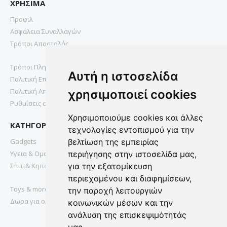
ΧΡΗΣΙΜΑ
Προφιλ
Ασφάλεια Συναλλαγών
Τρόποι Αποστολής
Τρόποι Πληρωμής
Αυτή η ιστοσελίδα
Πολιτική Επιστροφών
Πολιτική Απορρήτου
χρησιμοποιεί cookies
Ρυθμίσεις cookies
Χρησιμοποιούμε cookies και άλλες
ΚΑΤΗΓΟΡΙΕΣ
τεχνολογίες εντοπισμού για την
Gadgets
βελτίωση της εμπειρίας
Υγεια & Ομορφια
περιήγησης στην ιστοσελίδα μας,
Σπιτι& Κηπος
για την εξατομίκευση
περιεχομένου και διαφημίσεων,
Toys & more
την παροχή λειτουργιών
Δωρα για ολους
κοινωνικών μέσων και την
ανάλυση της επισκεψιμότητάς