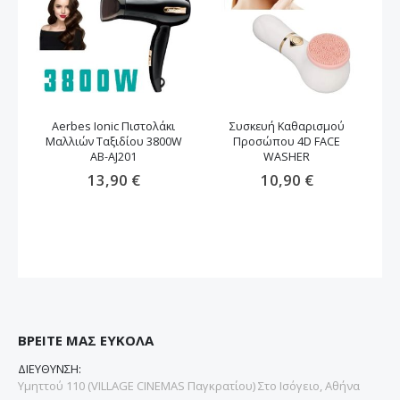
Aerbes Ionic Πιστολάκι
Συσκευή Καθαρισμού
Μαλλιών Ταξιδίου 3800W
Προσώπου 4D FACE
μα
AB-AJ201
WASHER
13,90 €
10,90 €
ΒΡΕΙΤΕ ΜΑΣ ΕΥΚΟΛΑ
ΔΙΕΥΘΥΝΣΗ:
Υμηττού 110 (VILLAGE CINEMAS Παγκρατίου) Στο Ισόγειο, Αθήνα