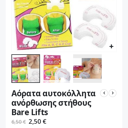
Μετάβαση
Αόρατα αυτοκόλλητα
στην
αρχή
ανόρθωσης στήθους
της
Bare Lifts
συλλογής
εικόνων
2,50 €
6,50 €