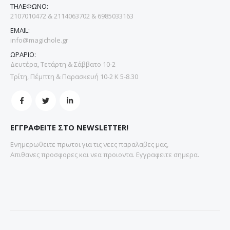
ΤΗΛΕΦΩΝΟ:
2107010472 & 2114063702 & 6985033163
EMAIL:
info@magichole.gr
ΩΡΑΡΙΟ:
Δευτέρα, Τετάρτη & Σάββατο 10-2
Τρίτη, Πέμπτη & Παρασκευή 10-2 Κ 5-8.30
ΕΓΓΡΑΦΕΙΤΕ ΣΤΟ NEWSLETTER!
Ενημερωθειτε πρωτοι για τις νεες παραλαβες μας,
Απιθανες προσφορες και νεα προιοντα. Εγγραφειτε σημερα.