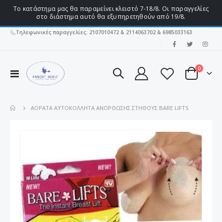
Το κατάστημα μας θα παραμείνει κλειστό 7-18/8. Οι παραγγελίες
στο διάστημα αυτό θα εξυπηρετηθούν από 19/8.
Τηλεφωνικές παραγγελίες: 2107010472 & 2114063702 & 6985033163
|
στοιχεί
0
Εναλλαγή
Cart
Πλοήγησης
ΑΌΡΑΤΑ ΑΥΤΟΚΌΛΛΗΤΑ ΑΝΌΡΘΩΣΗΣ ΣΤΉΘΟΥΣ BARE LIFTS
Μετάβαση
στο
τέλος
της
συλλογής
εικόνων