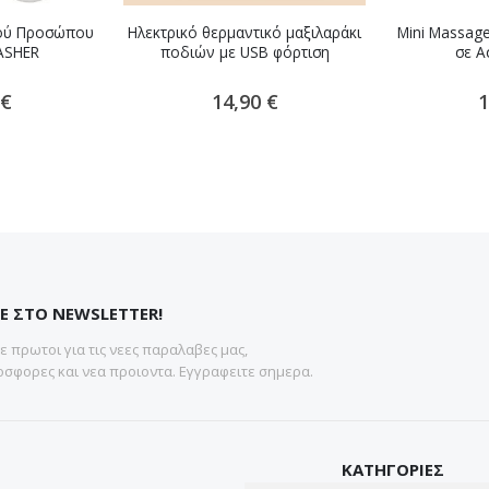
ού Προσώπου
Ηλεκτρικό θερμαντικό μαξιλαράκι
Mini Massage
ASHER
ποδιών με USB φόρτιση
σε Α
 €
14,90 €
1
Ε ΣΤΟ NEWSLETTER!
 πρωτοι για τις νεες παραλαβες μας,
σφορες και νεα προιοντα. Εγγραφειτε σημερα.
ΚΑΤΗΓΟΡΙΕΣ