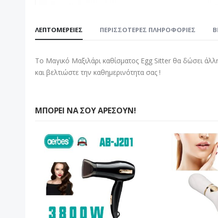
Μετάβαση
στην
ΛΕΠΤΟΜΈΡΕΙΕΣ
ΠΕΡΙΣΣΌΤΕΡΕΣ ΠΛΗΡΟΦΟΡΊΕΣ
B
αρχή
της
συλλογής
Το Μαγικό Μαξιλάρι καθίσματος Egg Sitter θα δώσει άλλ
εικόνων
και βελτιώστε την καθημερινότητα σας !
ΜΠΟΡΕΊ ΝΑ ΣΟΥ ΑΡΈΣΟΥΝ!