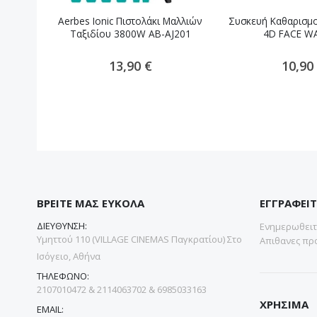
Aerbes Ionic Πιστολάκι Μαλλιών
Συσκευή Καθαρισμ
Ταξιδίου 3800W AB-AJ201
4D FACE W
13,90 €
10,90
ΒΡΕΙΤΕ ΜΑΣ ΕΥΚΟΛΑ
ΕΓΓΡΑΦΕΙΤ
ΔΙΕΥΘΥΝΣΗ:
Ενημερωθειτε
Υμηττού 110 (VILLAGE CINEMAS Παγκρατίου) Στο
Απιθανες προ
Ισόγειο, Αθήνα
ΤΗΛΕΦΩΝΟ:
2107010472 & 2114063702 & 6985033163
ΧΡΗΣΙΜΑ
EMAIL: