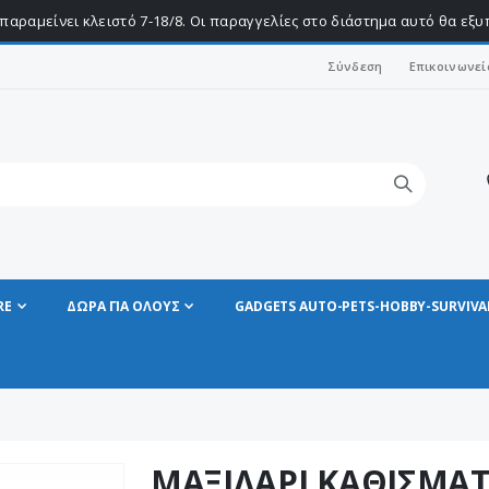
παραμείνει κλειστό 7-18/8. Οι παραγγελίες στο διάστημα αυτό θα εξ
Σύνδεση
Επικοινωνεί
RE
ΔΩΡΑ ΓΙΑ ΟΛΟΥΣ
GADGETS AUTO-PETS-HOBBY-SURVIVA
ΜΑΞΙΛΑΡΙ ΚΑΘΙΣΜΑΤ