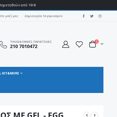
υπηρετηθούν από 19/8.
|
στε μαζί μας
Δημιουργία Λογαριασμού
στοιχεία
ΤΗΛΛΕΦΩΝΙΚΕΣ ΠΑΡΑΓΓΕΛΙΕΣ
0
210 7010472
Cart
L KIT&MORE
ΟΣ ME GEL - EGG