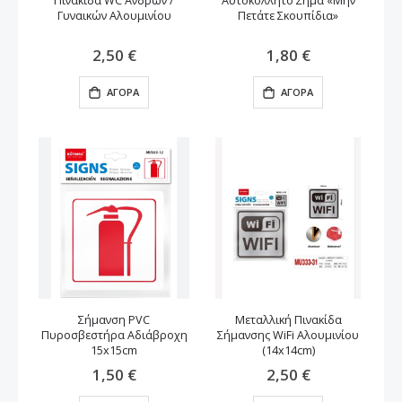
Πινακίδα WC Ανδρών /
Αυτοκόλλητο Σήμα «Μην
Γυναικών Αλουμινίου
Πετάτε Σκουπίδια»
2,50 €
1,80 €
ΑΓΟΡΆ
ΑΓΟΡΆ
Σήμανση PVC
Μεταλλική Πινακίδα
Πυροσβεστήρα Αδιάβροχη
Σήμανσης WiFi Αλουμινίου
15x15cm
(14x14cm)
1,50 €
2,50 €