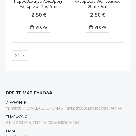
Πυροσβεστήρα Αδιάβροχη
Αλουμινίου WC Γυναικών
Αλουμινίου 15x15cm
20cmx9xm
2,50 €
2,50 €
ΑΓΟΡΆ
ΑΓΟΡΆ
ΒΡΕΙΤΕ ΜΑΣ ΕΥΚΟΛΑ
ΔΙΕΥΘΥΝΣΗ:
Υμηττού 110 (VILLAGE CINEMAS Παγκρατίου) Στο Ισόγειο, Αθήνα
ΤΗΛΕΦΩΝΟ:
2107010472 & 2114063702 & 6985033163
EMAIL: