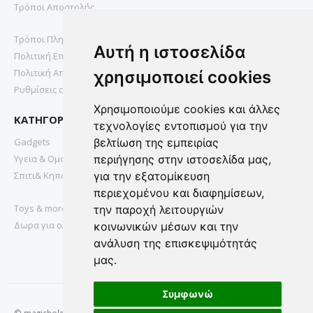
Τρόποι Αποστολής
Τρόποι Πληρωμής
Αυτή η ιστοσελίδα
Πολιτική Επιστροφών
Πολιτική Απορρήτου
χρησιμοποιεί cookies
Ρυθμίσεις cookies
Χρησιμοποιούμε cookies και άλλες
ΚΑΤΗΓΟΡΙΕΣ
τεχνολογίες εντοπισμού για την
βελτίωση της εμπειρίας
Gadgets
περιήγησης στην ιστοσελίδα μας,
Υγεια & Ομορφια
για την εξατομίκευση
Σπιτι& Κηπος
περιεχομένου και διαφημίσεων,
Toys & more
την παροχή λειτουργιών
Δωρα για ολους
κοινωνικών μέσων και την
ανάλυση της επισκεψιμότητάς
μας.
Συμφωνώ
© magichole.gr 2022. All Rights Reserved.