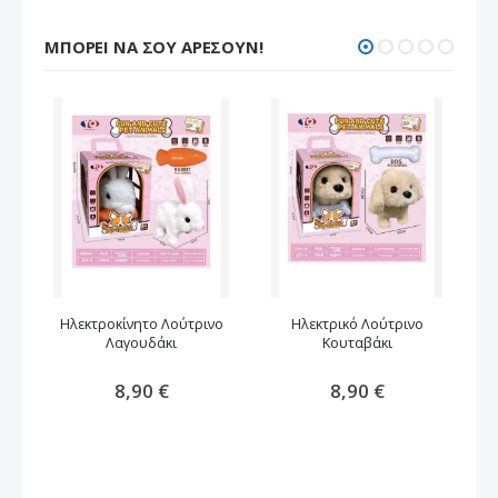
ΜΠΟΡΕΊ ΝΑ ΣΟΥ ΑΡΈΣΟΥΝ!
Ηλεκτροκίνητο Λούτρινο
Ηλεκτρικό Λούτρινο
Λ
Λαγουδάκι
Κουταβάκι
kur
8,90 €
8,90 €