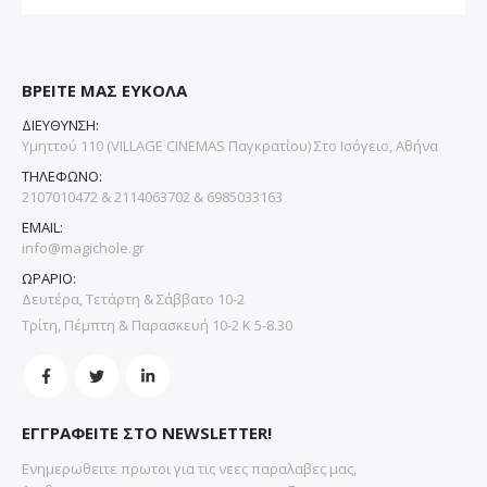
ΒΡΕΙΤΕ ΜΑΣ ΕΥΚΟΛΑ
ΔΙΕΥΘΥΝΣΗ:
Υμηττού 110 (VILLAGE CINEMAS Παγκρατίου) Στο Ισόγειο, Αθήνα
ΤΗΛΕΦΩΝΟ:
2107010472 & 2114063702 & 6985033163
EMAIL:
info@magichole.gr
ΩΡΑΡΙΟ:
Δευτέρα, Τετάρτη & Σάββατο 10-2
Τρίτη, Πέμπτη & Παρασκευή 10-2 Κ 5-8.30
ΕΓΓΡΑΦΕΙΤΕ ΣΤΟ NEWSLETTER!
Ενημερωθειτε πρωτοι για τις νεες παραλαβες μας,