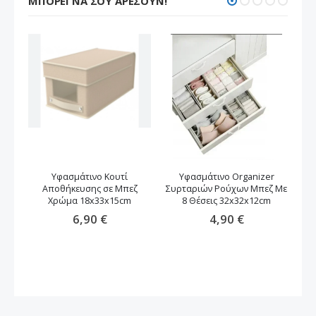
ΜΠΟΡΕΊ ΝΑ ΣΟΥ ΑΡΈΣΟΥΝ!
Υφασμάτινο Κουτί
Υφασμάτινο Organizer
Δ
Αποθήκευσης σε Μπεζ
Συρταριών Ρούχων Μπεζ Mε
Χρώμα 18x33x15cm
8 Θέσεις 32x32x12cm
6,90 €
4,90 €