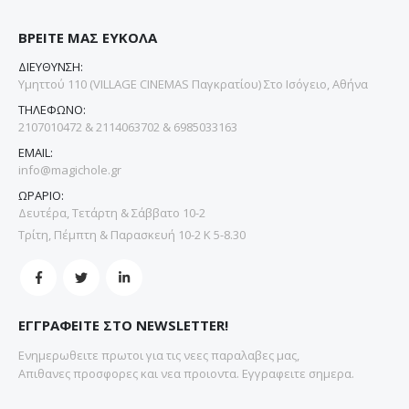
ΒΡΕΙΤΕ ΜΑΣ ΕΥΚΟΛΑ
ΔΙΕΥΘΥΝΣΗ:
Υμηττού 110 (VILLAGE CINEMAS Παγκρατίου) Στο Ισόγειο, Αθήνα
ΤΗΛΕΦΩΝΟ:
2107010472 & 2114063702 & 6985033163
EMAIL:
info@magichole.gr
ΩΡΑΡΙΟ:
Δευτέρα, Τετάρτη & Σάββατο 10-2
Τρίτη, Πέμπτη & Παρασκευή 10-2 Κ 5-8.30
ΕΓΓΡΑΦΕΙΤΕ ΣΤΟ NEWSLETTER!
Ενημερωθειτε πρωτοι για τις νεες παραλαβες μας,
Απιθανες προσφορες και νεα προιοντα. Εγγραφειτε σημερα.