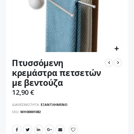
Μετάβαση
Πτυσσόμενη
στην
αρχή
κρεμάστρα πετσετών
της
με βεντούζα
συλλογής
εικόνων
12,90 €
ΔΙΑΘΕΣΙΜΌΤΗΤΑ:
ΕΞΑΝΤΛΗΜΈΝΟ
SKU
ΜΗ00001082