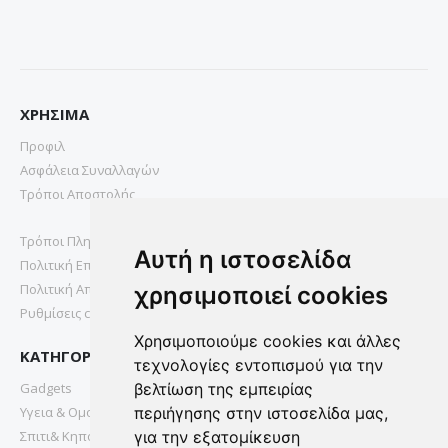
ΧΡΗΣΙΜΑ
Προφιλ
Ασφάλεια Συναλλαγών
Τρόποι Αποστολής
Τρόποι Πληρωμής
Αυτή η ιστοσελίδα
Πολιτική Επιστροφών
Πολιτική Απορρήτου
χρησιμοποιεί cookies
Ρυθμίσεις cookies
Χρησιμοποιούμε cookies και άλλες
ΚΑΤΗΓΟΡΙΕΣ
τεχνολογίες εντοπισμού για την
Gadgets
βελτίωση της εμπειρίας
Υγεια & Ομορφια
περιήγησης στην ιστοσελίδα μας,
Σπιτι& Κηπος
για την εξατομίκευση