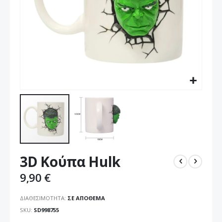
Μετάβαση
3D Κούπα Hulk
στην
αρχή
9,90 €
της
συλλογής
ΔΙΑΘΕΣΙΜΌΤΗΤΑ:
ΣΕ ΑΠΌΘΕΜΑ
εικόνων
SKU
SD998755