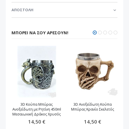
ΑΠΟΣΤΟΛΗ
ΜΠΟΡΕΊ ΝΑ ΣΟΥ ΑΡΈΣΟΥΝ!
3D Κούπα Μπύρας
3D Ανοξείδωτη Κούπα
Ανοξείδωτη με Ρητίνη 450ml
Μπύρας Κρανίο Σκελετός
Μ
Μεσαιωνική Δράκος Xρυσός
14,50 €
14,50 €