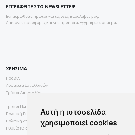
ΕΓΓΡΑΦΕΙΤΕ ΣΤΟ NEWSLETTER!
Ενημερωθειτε πρωτοι για τις νεες παραλαβες μας,
Απιθανες προσφορες και νεα προιοντα. Εγγραφειτε σημερα.
ΧΡΗΣΙΜΑ
Προφιλ
Ασφάλεια Συναλλαγών
Τρόποι Αποστολής
Τρόποι Πληρωμής
Αυτή η ιστοσελίδα
Πολιτική Επιστροφών
Πολιτική Απορρήτου
χρησιμοποιεί cookies
Ρυθμίσεις cookies