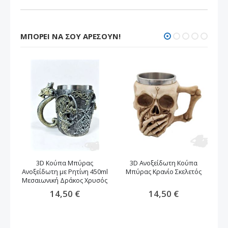
ΜΠΟΡΕΊ ΝΑ ΣΟΥ ΑΡΈΣΟΥΝ!
3D Κούπα Μπύρας
3D Ανοξείδωτη Κούπα
Ανοξείδωτη με Ρητίνη 450ml
Μπύρας Κρανίο Σκελετός
Μ
Μεσαιωνική Δράκος Xρυσός
14,50 €
14,50 €