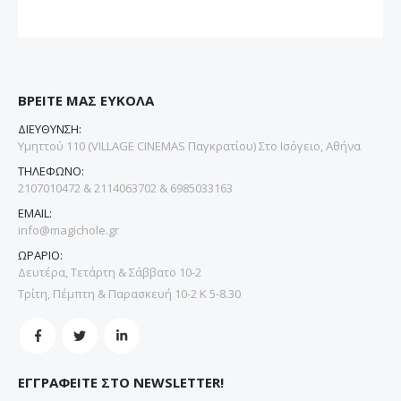
ΒΡΕΙΤΕ ΜΑΣ ΕΥΚΟΛΑ
ΔΙΕΥΘΥΝΣΗ:
Υμηττού 110 (VILLAGE CINEMAS Παγκρατίου) Στο Ισόγειο, Αθήνα
ΤΗΛΕΦΩΝΟ:
2107010472 & 2114063702 & 6985033163
EMAIL:
info@magichole.gr
ΩΡΑΡΙΟ:
Δευτέρα, Τετάρτη & Σάββατο 10-2
Τρίτη, Πέμπτη & Παρασκευή 10-2 Κ 5-8.30
ΕΓΓΡΑΦΕΙΤΕ ΣΤΟ NEWSLETTER!