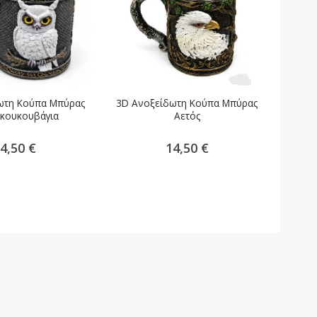
ωτη Κούπα Μπύρας
3D Ανοξείδωτη Κούπα Μπύρας
3D Αν
 κουκουβάγια
Αετός
4,50 €
14,50 €