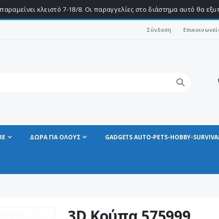
παραμείνει κλειστό 7-18/8. Οι παραγγελίες στο διάστημα αυτό θα εξ
Σύνδεση
Επικοινωνεί
RE
ΔΩΡΑ ΓΙΑ ΟΛΟΥΣ
GADGETS AUTO-PETS-HOBBY-SURVIVA
3D Κούπα 575999