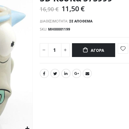
11,50 €
16,90 €
ΔΙΑΘΕΣΙΜΌΤΗΤΑ:
ΣΕ ΑΠΌΘΕΜΑ
SKU
ΜΗ00001199
ΑΓΟΡΆ