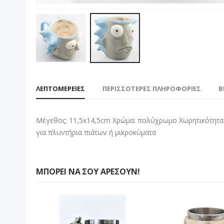
Μετάβαση
στην
ΛΕΠΤΟΜΈΡΕΙΕΣ
ΠΕΡΙΣΣΌΤΕΡΕΣ ΠΛΗΡΟΦΟΡΊΕΣ
B
αρχή
της
συλλογής
Μέγεθος: 11,5x14,5cm Χρώμα: πολύχρωμο Χωρητικότητα:
εικόνων
για πλυντήρια πιάτων ή μικροκύματα
ΜΠΟΡΕΊ ΝΑ ΣΟΥ ΑΡΈΣΟΥΝ!