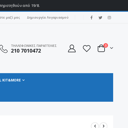
υπηρετηθούν από 19/8.
|
στε μαζί μας
Δημιουργία Λογαριασμού
στοιχεία
ΤΗΛΛΕΦΩΝΙΚΕΣ ΠΑΡΑΓΓΕΛΙΕΣ
0
210 7010472
Cart
L KIT&MORE