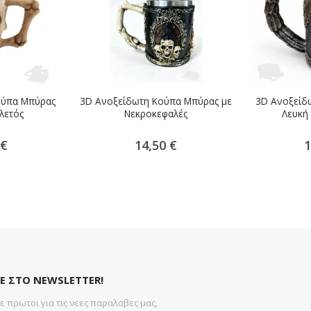
ούπα Μπύρας
3D Ανοξείδωτη Κούπα Μπύρας με
3D Ανοξείδ
λετός
Νεκροκεφαλές
Λευκή
 €
14,50 €
1
Ε ΣΤΟ NEWSLETTER!
 πρωτοι για τις νεες παραλαβες μας,