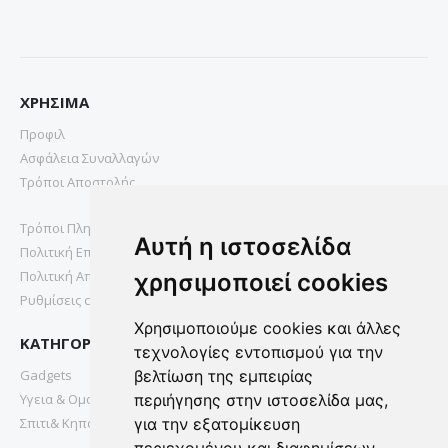
ΧΡΗΣΙΜΑ
Προφιλ
Ασφάλεια Συναλλαγών
Τρόποι Αποστολής
Τρόποι Πληρωμής
Αυτή η ιστοσελίδα
Πολιτική Επιστροφών
Πολιτική Απορρήτου
χρησιμοποιεί cookies
Ρυθμίσεις cookies
Χρησιμοποιούμε cookies και άλλες
ΚΑΤΗΓΟΡΙΕΣ
τεχνολογίες εντοπισμού για την
Gadgets
βελτίωση της εμπειρίας
Υγεια & Ομορφια
περιήγησης στην ιστοσελίδα μας,
Σπιτι& Κηπος
για την εξατομίκευση