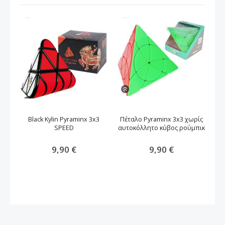
Black Kylin Pyraminx 3x3
Πέταλο Pyraminx 3x3 χωρίς
Κύ
SPEED
αυτοκόλλητο κύβος ρούμπικ
9,90 €
9,90 €