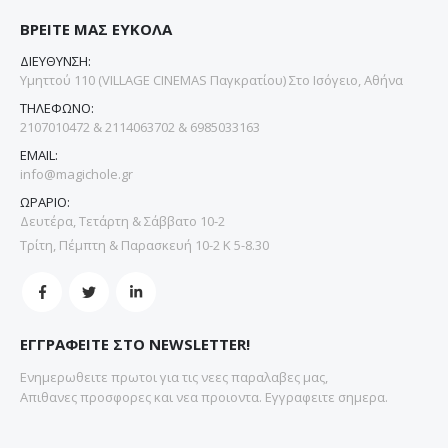
ΒΡΕΙΤΕ ΜΑΣ ΕΥΚΟΛΑ
ΔΙΕΥΘΥΝΣΗ:
Υμηττού 110 (VILLAGE CINEMAS Παγκρατίου) Στο Ισόγειο, Αθήνα
ΤΗΛΕΦΩΝΟ:
2107010472 & 2114063702 & 6985033163
EMAIL:
info@magichole.gr
ΩΡΑΡΙΟ:
Δευτέρα, Τετάρτη & Σάββατο 10-2
Τρίτη, Πέμπτη & Παρασκευή 10-2 Κ 5-8.30
ΕΓΓΡΑΦΕΙΤΕ ΣΤΟ NEWSLETTER!
Ενημερωθειτε πρωτοι για τις νεες παραλαβες μας,
Απιθανες προσφορες και νεα προιοντα. Εγγραφειτε σημερα.