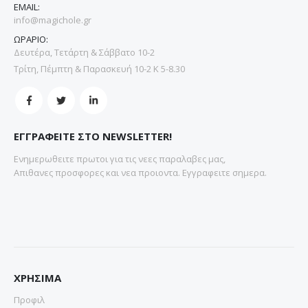
EMAIL:
info@magichole.gr
ΩΡΑΡΙΟ:
Δευτέρα, Τετάρτη & Σάββατο 10-2
Τρίτη, Πέμπτη & Παρασκευή 10-2 Κ 5-8.30
ΕΓΓΡΑΦΕΙΤΕ ΣΤΟ NEWSLETTER!
Ενημερωθειτε πρωτοι για τις νεες παραλαβες μας,
Απιθανες προσφορες και νεα προιοντα. Εγγραφειτε σημερα.
ΧΡΗΣΙΜΑ
Προφιλ