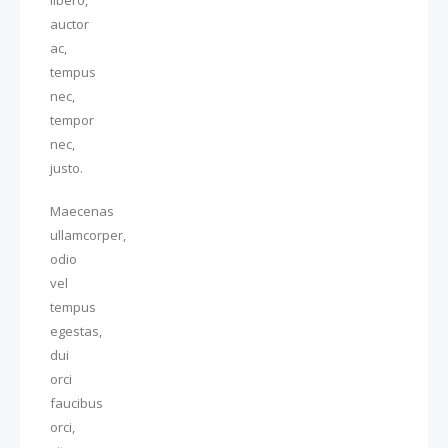
libero,
auctor
ac,
tempus
nec,
tempor
nec,
justo.
Maecenas
ullamcorper,
odio
vel
tempus
egestas,
dui
orci
faucibus
orci,