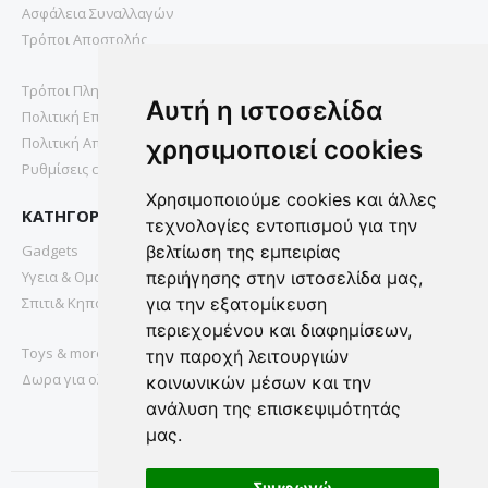
Ασφάλεια Συναλλαγών
Τρόποι Αποστολής
Τρόποι Πληρωμής
Αυτή η ιστοσελίδα
Πολιτική Επιστροφών
Πολιτική Απορρήτου
χρησιμοποιεί cookies
Ρυθμίσεις cookies
Χρησιμοποιούμε cookies και άλλες
ΚΑΤΗΓΟΡΙΕΣ
τεχνολογίες εντοπισμού για την
Gadgets
βελτίωση της εμπειρίας
Υγεια & Ομορφια
περιήγησης στην ιστοσελίδα μας,
Σπιτι& Κηπος
για την εξατομίκευση
περιεχομένου και διαφημίσεων,
Toys & more
την παροχή λειτουργιών
Δωρα για ολους
κοινωνικών μέσων και την
ανάλυση της επισκεψιμότητάς
μας.
Συμφωνώ