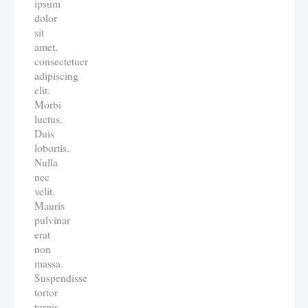
ipsum
dolor
sit
amet,
consectetuer
adipiscing
elit.
Morbi
luctus.
Duis
lobortis.
Nulla
nec
velit.
Mauris
pulvinar
erat
non
massa.
Suspendisse
tortor
turpis,