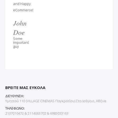
and Happy
eCommerce!
John
Doe
Some
important
guy
ΒΡΕΙΤΕ ΜΑΣ ΕΥΚΟΛΑ
ΔΙΕΥΘΥΝΣΗ:
Υμηττού 110 (VILLAGE CINEMAS Παγκρατίου) Στο Ισόγειο, Αθήνα
ΤΗΛΕΦΩΝΟ:
2107010472 & 2114063702 & 6985033163