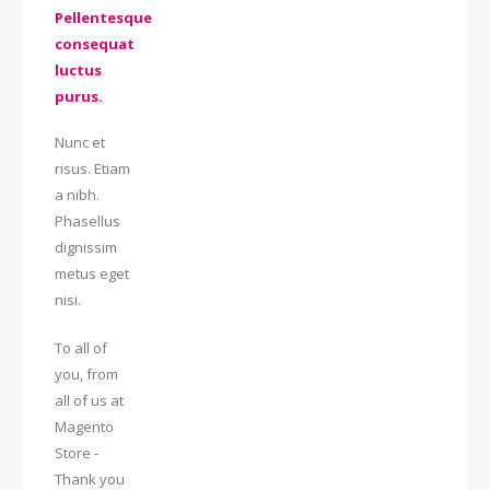
Pellentesque
consequat
luctus
purus.
Nunc et
risus. Etiam
a nibh.
Phasellus
dignissim
metus eget
nisi.
To all of
you, from
all of us at
Magento
Store -
Thank you