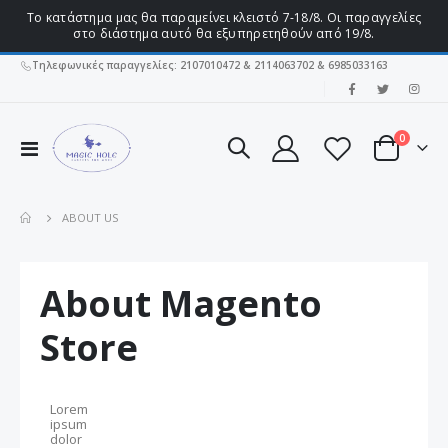
Το κατάστημα μας θα παραμείνει κλειστό 7-18/8. Οι παραγγελίες
στο διάστημα αυτό θα εξυπηρετηθούν από 19/8.
Τηλεφωνικές παραγγελίες: 2107010472 & 2114063702 & 6985033163
|
στοιχεί
0
Εναλλαγή
Cart
Πλοήγησης
ABOUT US
About Magento
Store
Lorem
ipsum
dolor