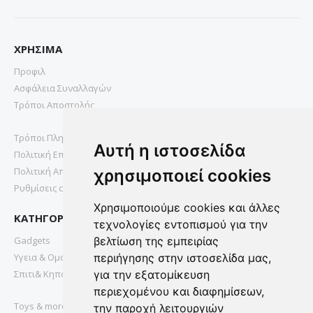
ΧΡΗΣΙΜΑ
Προφιλ
Ασφάλεια Συναλλαγών
Τρόποι Αποστολής
Τρόποι Πληρωμής
Αυτή η ιστοσελίδα
Πολιτική Επιστροφών
Πολιτική Απορρήτου
χρησιμοποιεί cookies
Ρυθμίσεις cookies
Χρησιμοποιούμε cookies και άλλες
ΚΑΤΗΓΟΡΙΕΣ
τεχνολογίες εντοπισμού για την
Gadgets
βελτίωση της εμπειρίας
Υγεια & Ομορφια
περιήγησης στην ιστοσελίδα μας,
Σπιτι& Κηπος
για την εξατομίκευση
περιεχομένου και διαφημίσεων,
Toys & more
την παροχή λειτουργιών