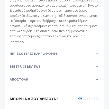
για χρήση σε περίπτωση έκτακτης ανάγκης. Μπορείτε να το
φορτίσετε στο αυτοκίνητό σας οποιαδήποτε στιγμή. [Άνετο
& σταθερό ρυθμιζόμενο] 90 μοίρες περιστρεφόμενο
προβολέα ιδανικό για Camping, Ταξιδεύοντας, Αναρρίχηση,
Πεζοπορία, Ψάρεμα.Αδιάβροχο Εύκολο ρυθμιζόμενο,
εργονομικά σχεδιασμένο ελαστικό τιμόνι και αποσπώμενο
επάνω λουράκι. Στη συσκευασια περιλαμβανονται οι
επαναφορτιζομενες μπαταριες καθως και καλώδιο
φόρτισης!
ΠΕΡΙΣΣΌΤΕΡΕΣ ΠΛΗΡΟΦΟΡΊΕΣ
BESTPRICE REVIEWS
ΑΠΟΣΤΟΛΗ
ΜΠΟΡΕΊ ΝΑ ΣΟΥ ΑΡΈΣΟΥΝ!