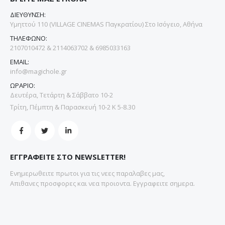
ΔΙΕΥΘΥΝΣΗ:
Υμηττού 110 (VILLAGE CINEMAS Παγκρατίου) Στο Ισόγειο, Αθήνα
ΤΗΛΕΦΩΝΟ:
2107010472 & 2114063702 & 6985033163
EMAIL:
info@magichole.gr
ΩΡΑΡΙΟ:
Δευτέρα, Τετάρτη & Σάββατο 10-2
Τρίτη, Πέμπτη & Παρασκευή 10-2 Κ 5-8.30
ΕΓΓΡΑΦΕΙΤΕ ΣΤΟ NEWSLETTER!
Ενημερωθειτε πρωτοι για τις νεες παραλαβες μας,
Απιθανες προσφορες και νεα προιοντα. Εγγραφειτε σημερα.