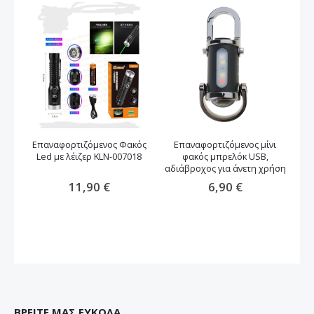
Επαναφορτιζόμενος Φακός
Επαναφορτιζόμενος μίνι
Led με λέιζερ KLN-007018
φακός μπρελόκ USB,
Lu
αδιάβροχος για άνετη χρήση
μ
11,90 €
6,90 €
ΒΡΕΙΤΕ ΜΑΣ ΕΥΚΟΛΑ