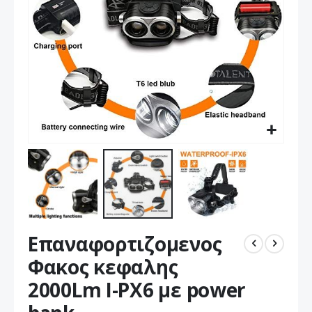
Μετάβαση
Επαναφορτιζομενος
στην
αρχή
Φακος κεφαλης
της
2000Lm I-PX6 με power
συλλογής
εικόνων