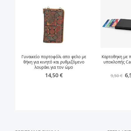
Γυναικείο πορτοφόλι απο φελο με
Καρτοθηκη με 
θήκη για κινητό και ρυθμιζόμενο
υποκλοπής Ca
λουράκι για τον ώμο
Ειδ
14,50 €
6,
9,50 €
Τιμ