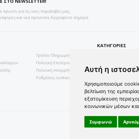
Ε ΣΤΟ NEWSLETTER!
 πρωτοι για τις νεες παραλαβες μας,
σφορες και νεα προιοντα. Εγγραφειτε σημερα.
ΚΑΤΗΓΟΡΙΕΣ
Τρόποι Πληρωμής
Gadgets
ναλλαγών
Πολιτική Επιστροφών
Υγεια & Ομορφια
Αυτή η ιστοσε
τολής
Πολιτική Απορρήτου
Σπιτι& Κηπος
Ρυθμίσεις cookies
Χρησιμοποιούμε cookie
βελτίωση της εμπειρία
εξατομίκευση περιεχο
κοινωνικών μέσων και
Συμφωνώ
Αρνούμ