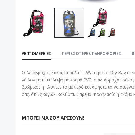
Μετάβαση
στην
ΛΕΠΤΟΜΈΡΕΙΕΣ
ΠΕΡΙΣΣΌΤΕΡΕΣ ΠΛΗΡΟΦΟΡΊΕΣ
B
αρχή
της
συλλογής
Ο Αδιάβροχος Σάκος Παραλίας - Waterproof Dry Bag είνα
εικόνων
νάιλον με επικάλυψη μουσαμά PVC, ο αδιάβροχος σάκος π
βρώμικος ή πλύνετε το με νερό και αφήστε το να στεγνώσ
σας, όπως καγιάκ, κολύμπι, ψάρεμα, ποδηλασία ή ακό
ΜΠΟΡΕΊ ΝΑ ΣΟΥ ΑΡΈΣΟΥΝ!