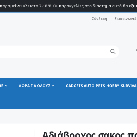
παραμείνει κλειστό 7-18/8. Οι παραγγελίες στο διάστημα αυτό θα εξ
Σύνδεση
Επικοινωνεί
RE
ΔΩΡΑ ΓΙΑ ΟΛΟΥΣ
GADGETS AUTO-PETS-HOBBY-SURVIVA
Aδιάβροχος σακος πα