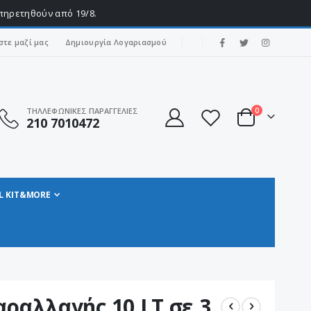
υπηρετηθούν από 19/8.
|
στε μαζί μας
Δημιουργία Λογαριασμού
στοιχεία
ΤΗΛΛΕΦΩΝΙΚΕΣ ΠΑΡΑΓΓΕΛΙΕΣ
0
210 7010472
Cart
L KIT&MORE
ραλλαγής 10 LT σε 3