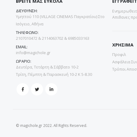
ΒΡΕΙΤΕ ΜΑΣ ΕΥΚΟΛΑ
ΕΓΓΡΑΦΕΙΤ
ΔΙΕΥΘΥΝΣΗ:
Ενημερωθειτε
Υμηττού 110 (VILLAGE CINEMAS Παγκρατίου) Στο
Απιθανες προ
Ισόγειο, Αθήνα
ΤΗΛΕΦΩΝΟ:
2107010472 & 2114063702 & 6985033163
ΧΡΗΣΙΜΑ
EMAIL:
info@magichole.gr
Προφιλ
ΩΡΑΡΙΟ:
Ασφάλεια Συ
Δευτέρα, Τετάρτη & Σάββατο 10-2
Τρόποι Αποσ
Τρίτη, Πέμπτη & Παρασκευή 10-2 Κ 5-8.30
© magichole.gr 2022. All Rights Reserved.