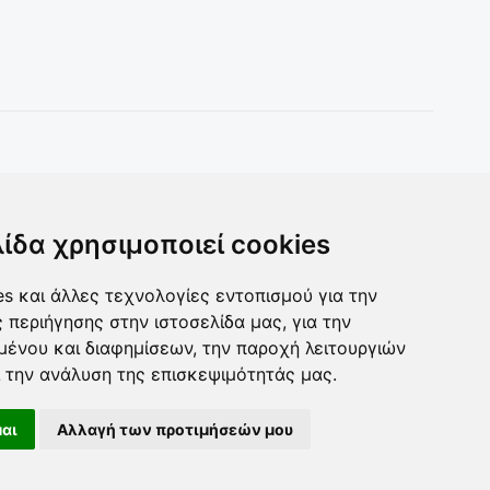
Toys & more
Δωρα για ολους
λίδα χρησιμοποιεί cookies
s και άλλες τεχνολογίες εντοπισμού για την
ς περιήγησης στην ιστοσελίδα μας, για την
μένου και διαφημίσεων, την παροχή λειτουργιών
 την ανάλυση της επισκεψιμότητάς μας.
αι
Αλλαγή των προτιμήσεών μου