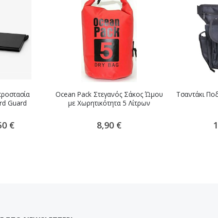
προστασία
Ocean Pack Στεγανός Σάκος Ώμου
Τσαντάκι Ποδ
rd Guard
με Χωρητικότητα 5 Λίτρων
ική
50 €
8,90 €
1
ή