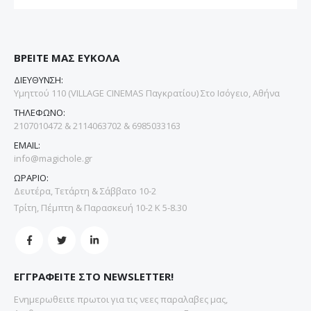
ΒΡΕΙΤΕ ΜΑΣ ΕΥΚΟΛΑ
ΔΙΕΥΘΥΝΣΗ:
Υμηττού 110 (VILLAGE CINEMAS Παγκρατίου) Στο Ισόγειο, Αθήνα
ΤΗΛΕΦΩΝΟ:
2107010472 & 2114063702 & 6985033163
EMAIL:
info@magichole.gr
ΩΡΑΡΙΟ:
Δευτέρα, Τετάρτη & Σάββατο 10-2
Τρίτη, Πέμπτη & Παρασκευή 10-2 Κ 5-8.30
ΕΓΓΡΑΦΕΙΤΕ ΣΤΟ NEWSLETTER!
Ενημερωθειτε πρωτοι για τις νεες παραλαβες μας,