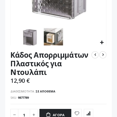
Μετάβαση
Κάδος Απορριμμάτων
στην
αρχή
Πλαστικός για
της
Ντουλάπι
συλλογής
εικόνων
12,90 €
ΔΙΑΘΕΣΙΜΌΤΗΤΑ:
ΣΕ ΑΠΌΘΕΜΑ
SKU
9877789
ΑΓΟΡΆ