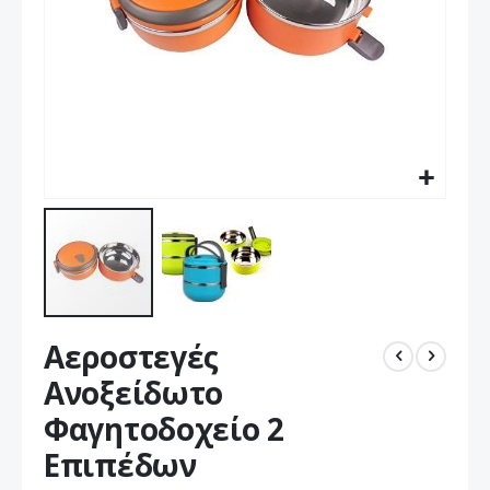
Μετάβαση
Αεροστεγές
στην
αρχή
Ανοξείδωτο
της
Φαγητοδοχείο 2
συλλογής
εικόνων
Επιπέδων