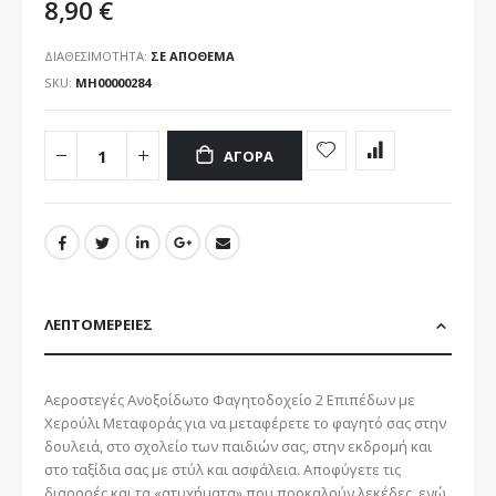
8,90 €
ΔΙΑΘΕΣΙΜΌΤΗΤΑ:
ΣΕ ΑΠΌΘΕΜΑ
SKU
ΜΗ00000284
ΑΓΟΡΆ
ΛΕΠΤΟΜΈΡΕΙΕΣ
Αεροστεγές Ανοξοίδωτο Φαγητοδοχείο 2 Επιπέδων με
Χερούλι Μεταφοράς για να μεταφέρετε το φαγητό σας στην
δουλειά, στο σχολείο των παιδιών σας, στην εκδρομή και
στο ταξίδια σας με στύλ και ασφάλεια. Αποφύγετε τις
διαρροές και τα «ατυχήματα» που προκαλούν λεκέδες, ενώ