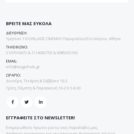
ΒΡΕΙΤΕ ΜΑΣ ΕΥΚΟΛΑ
ΔΙΕΥΘΥΝΣΗ:
Υμηττού 110 (VILLAGE CINEMAS Παγκρατίου) Στο Ισόγειο, Αθήνα
ΤΗΛΕΦΩΝΟ:
2107010472 & 2114063702 & 6985033163
EMAIL:
info@magichole.gr
ΩΡΑΡΙΟ:
Δευτέρα, Τετάρτη & Σάββατο 10-2
Τρίτη, Πέμπτη & Παρασκευή 10-2 Κ 5-8.30
ΕΓΓΡΑΦΕΙΤΕ ΣΤΟ NEWSLETTER!
Ενημερωθειτε πρωτοι για τις νεες παραλαβες μας,
Απιθανες προσφορες και νεα προιοντα. Εγγραφειτε σημερα.