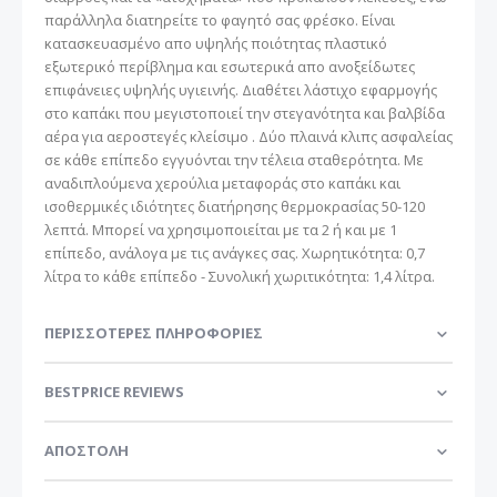
παράλληλα διατηρείτε το φαγητό σας φρέσκο. Είναι
κατασκευασμένο απο υψηλής ποιότητας πλαστικό
εξωτερικό περίβλημα και εσωτερικά απο ανοξείδωτες
επιφάνειες υψηλής υγιεινής. Διαθέτει λάστιχο εφαρμογής
στο καπάκι που μεγιστοποιεί την στεγανότητα και βαλβίδα
αέρα για αεροστεγές κλείσιμο . Δύο πλαινά κλιπς ασφαλείας
σε κάθε επίπεδο εγγυόνται την τέλεια σταθερότητα. Με
αναδιπλούμενα χερούλια μεταφοράς στο καπάκι και
ισοθερμικές ιδιότητες διατήρησης θερμοκρασίας 50-120
λεπτά. Μπορεί να χρησιμοποιείται με τα 2 ή και με 1
επίπεδο, ανάλογα με τις ανάγκες σας. Χωρητικότητα: 0,7
λίτρα το κάθε επίπεδο - Συνολική χωριτικότητα: 1,4 λίτρα.
ΠΕΡΙΣΣΌΤΕΡΕΣ ΠΛΗΡΟΦΟΡΊΕΣ
BESTPRICE REVIEWS
ΑΠΟΣΤΟΛΗ