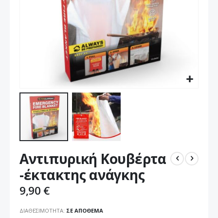
Μετάβαση
Αντιπυρική Κουβέρτα
στην
αρχή
-έκτακτης ανάγκης
της
συλλογής
9,90 €
εικόνων
ΔΙΑΘΕΣΙΜΌΤΗΤΑ:
ΣΕ ΑΠΌΘΕΜΑ