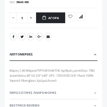
SKU
98643-986
ΑΓΟΡΆ
ΛΕΠΤΟΜΈΡΕΙΕΣ
Βάρος:1,40 Μάρκα:ΠΥΡΟΦΥΛΑΚΤΗΣ Αριθμός μοντέλου :TBD
Διαστάσεις:40"x0,125"x40" UPC :735541051241 Υλικό:100%
Υφαντό Fiberglass Χρώμα:Λευκό
ΠΕΡΙΣΣΌΤΕΡΕΣ ΠΛΗΡΟΦΟΡΊΕΣ
BESTPRICE REVIEWS