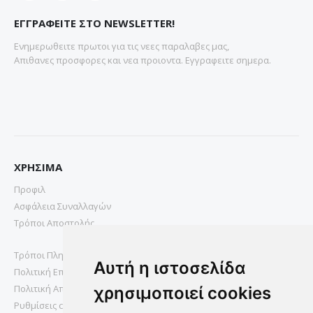
ΕΓΓΡΑΦΕΙΤΕ ΣΤΟ NEWSLETTER!
Ενημερωθειτε πρωτοι για τις νεες παραλαβες μας,
Απιθανες προσφορες και νεα προιοντα. Εγγραφειτε σημερα.
ΧΡΗΣΙΜΑ
Προφιλ
Ασφάλεια Συναλλαγών
Τρόποι Αποστολής
Τρόποι Πληρωμής
Αυτή η ιστοσελίδα
Πολιτική Επιστροφών
Πολιτική Απορρήτου
χρησιμοποιεί cookies
Ρυθμίσεις cookies