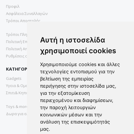
Προφιλ
Ασφάλεια Συναλλαγών
Τρόποι Αποστολής
Τρόποι Πληρωμής
Αυτή η ιστοσελίδα
Πολιτική Επιστροφών
Πολιτική Απορρήτου
χρησιμοποιεί cookies
Ρυθμίσεις cookies
Χρησιμοποιούμε cookies και άλλες
ΚΑΤΗΓΟΡΙΕΣ
τεχνολογίες εντοπισμού για την
Gadgets
βελτίωση της εμπειρίας
Υγεια & Ομορφια
περιήγησης στην ιστοσελίδα μας,
Σπιτι& Κηπος
για την εξατομίκευση
περιεχομένου και διαφημίσεων,
Toys & more
την παροχή λειτουργιών
Δωρα για ολους
κοινωνικών μέσων και την
ανάλυση της επισκεψιμότητάς
μας.