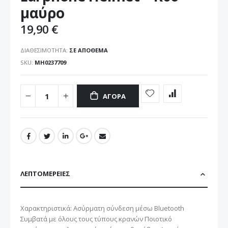
εικόνων
μαύρο
19,90 €
ΔΙΑΘΕΣΙΜΌΤΗΤΑ:
ΣΕ ΑΠΌΘΕΜΑ
SKU
MH0237709
ΑΓΟΡΆ
ΛΕΠΤΟΜΈΡΕΙΕΣ
Χαρακτηριστικά: Ασύρματη σύνδεση μέσω Bluetooth
Συμβατά με όλους τους τύπους κρανών Ποιοτικό