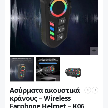
Μετάβαση
Ασύρματα ακουστικά
στην
αρχή
κράνους – Wireless
της
Earphone Helmet – K06
συλλογής