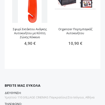
Σφυρί Εκτάκτου Ανάγκης
Organizer Πορτμπαγκάζ
Wa
Αυτοκινήτου με Κόπτη
Αυτοκινήτου
Ζώνης Κόκκινο
4,90 €
10,90 €
ΒΡΕΙΤΕ ΜΑΣ ΕΥΚΟΛΑ
ΔΙΕΥΘΥΝΣΗ:
Υμηττού 110 (VILLAGE CINEMAS Παγκρατίου) Στο Ισόγειο, Αθήνα
ΤΗΛΕΦΩΝΟ: