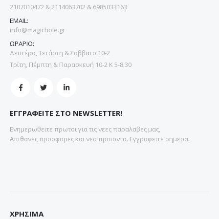
2107010472 & 2114063702 & 6985033163
EMAIL:
info@magichole.gr
ΩΡΑΡΙΟ:
Δευτέρα, Τετάρτη & Σάββατο 10-2
Τρίτη, Πέμπτη & Παρασκευή 10-2 Κ 5-8.30
ΕΓΓΡΑΦΕΙΤΕ ΣΤΟ NEWSLETTER!
Ενημερωθειτε πρωτοι για τις νεες παραλαβες μας,
Απιθανες προσφορες και νεα προιοντα. Εγγραφειτε σημερα.
ΧΡΗΣΙΜΑ