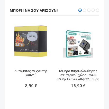
ΜΠΟΡΕΊ ΝΑ ΣΟΥ ΑΡΈΣΟΥΝ!
Αυτόματος ανιχνευτής
Κάμερα παρακολούθησης
καπνού
εσωτερικού χώρου Wi-Fi
1080p Aerbes AB-JK22 μαύρη
εσ
8,90 €
16,90 €