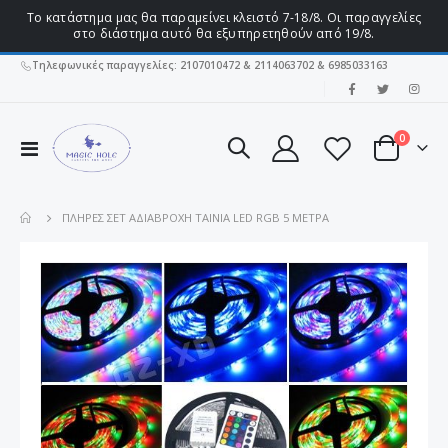
Το κατάστημα μας θα παραμείνει κλειστό 7-18/8. Οι παραγγελίες
στο διάστημα αυτό θα εξυπηρετηθούν από 19/8.
Τηλεφωνικές παραγγελίες: 2107010472 & 2114063702 & 6985033163
|
στοιχεί
0
Εναλλαγή
Cart
Πλοήγησης
ΠΛΗΡΕΣ ΣΕΤ ΑΔΙΆΒΡΟΧΗ ΤΑΙΝΊΑ LED RGB 5 ΜΈΤΡΑ
Μετάβαση
στο
τέλος
της
συλλογής
εικόνων