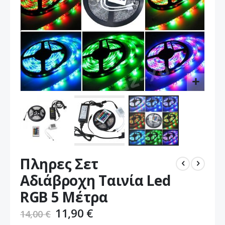
Μετάβαση
Πληρες Σετ
στην
αρχή
Αδιάβροχη Ταινία Led
της
RGB 5 Μέτρα
συλλογής
εικόνων
11,90 €
14,00 €