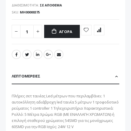
ΔΙΑΘΕΣΙΜΌΤΗΤΑ:
ΣΕ ΑΠΌΘΕΜΑ
SKU
ΜΗ00000375
ΑΓΟΡΆ
ΛΕΠΤΟΜΈΡΕΙΕΣ
Πλήρες σετ ταινίας Led μέτρων που περιλαμβάνει: 1
αυτοκόλλητη αδιάβροχη led ταινία 5 μέτρων 1 τροφοδοτικό
ρεύματος 1 controller 1 Τηλεχειριστήριο Χαρακτηριστικά:
Ρολλό: 5 Μέτρα Χρώμα: RGB (ΜΕ ΕΝΑΛΛΑΓΗ ΧΡΩΜΑΤΩΝ) ή
επιλογή σταθερού χρώματος 54SMD για τις μονόχρωμες
60SMD για την RGB Ισχύς: 24W 12 V