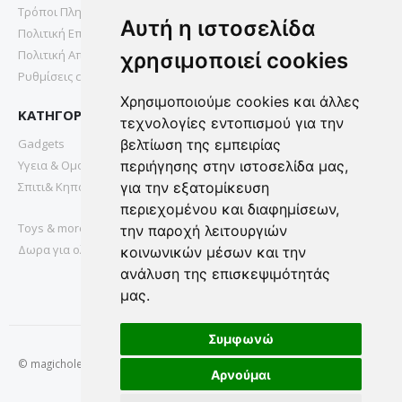
Τρόποι Πληρωμής
Αυτή η ιστοσελίδα
Πολιτική Επιστροφών
Πολιτική Απορρήτου
χρησιμοποιεί cookies
Ρυθμίσεις cookies
Χρησιμοποιούμε cookies και άλλες
ΚΑΤΗΓΟΡΙΕΣ
τεχνολογίες εντοπισμού για την
Gadgets
βελτίωση της εμπειρίας
Υγεια & Ομορφια
περιήγησης στην ιστοσελίδα μας,
Σπιτι& Κηπος
για την εξατομίκευση
περιεχομένου και διαφημίσεων,
Toys & more
την παροχή λειτουργιών
Δωρα για ολους
κοινωνικών μέσων και την
ανάλυση της επισκεψιμότητάς
μας.
Συμφωνώ
© magichole.gr 2022. All Rights Reserved.
Αρνούμαι