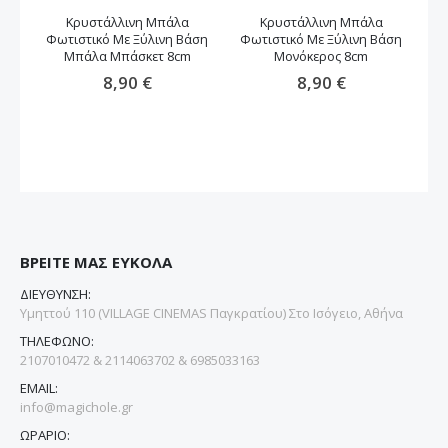
Κρυστάλλινη Μπάλα
Κρυστάλλινη Μπάλα
Δι
Φωτιστικό Με Ξύλινη Βάση
Φωτιστικό Με Ξύλινη Βάση
Μπ
Μπάλα Μπάσκετ 8cm
Μονόκερος 8cm
8,90 €
8,90 €
ΒΡΕΙΤΕ ΜΑΣ ΕΥΚΟΛΑ
ΔΙΕΥΘΥΝΣΗ:
Υμηττού 110 (VILLAGE CINEMAS Παγκρατίου) Στο Ισόγειο, Αθήνα
ΤΗΛΕΦΩΝΟ:
2107010472 & 2114063702 & 6985033163
EMAIL:
info@magichole.gr
ΩΡΑΡΙΟ: