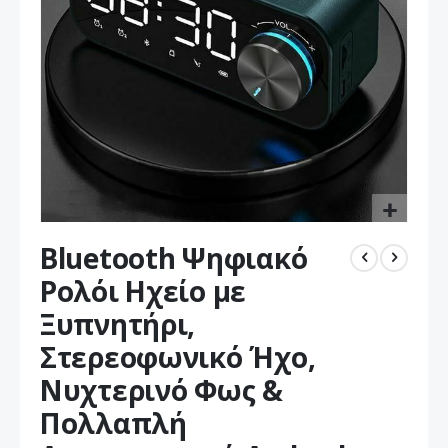
Μετάβαση
Bluetooth Ψηφιακό
στην
αρχή
Ρολόι Ηχείο με
της
Ξυπνητήρι,
συλλογής
εικόνων
Στερεοφωνικό Ήχο,
Νυχτερινό Φως &
Πολλαπλή