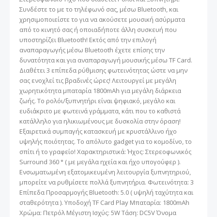
Συνδέστε το με το τηλέφωνό σας, μέσω Bluetooth, και
χρησιμοποιείστε το για να ακούσετε μουσική ασύρματα
από το κινητό σας ή οποιαδήποτε άλλη συσκευή που
υποστηρίζει Bluetooth! Εκτός από την επιλογή
αναπαραγωγής μέσω Bluetooth έχετε επίσης την
δυνατότητα και για αναπαραγωγή μουσικής μέσω TF Card.
Διαθέτει 3 επίπεδα ρύθμισης φωτεινότητας ώστε να μην
σας ενοχλεί τις βραδινές ώρες! Λειτουργεί με μεγάλη
χωρητικότητα μπαταρία 1800mAh για μεγάλη διάρκεια
ζωής. Το ρολόι/ξυπνητήρι είναι ψηφιακό, μεγάλο και
ευδιάκριτο με φωτεινά γράμματα, κάτι που το καθιστά
κατάλληλο για ηλικιωμένους με δυσκολία στην όραση!
Εξαιρετικά συμπαγής κατασκευή με κρυστάλλινο ήχο
υψηλής ποιότητας. Το απόλυτο gadget για το κομοδίνο, το
σπίτι ή το γραφείο! Χαρακτηριστικά: Ήχος: Στερεοφωνικός
Surround 360 ° ( με μεγάλα ηχεία και ήχο υπογούφερ ).
Ενσωματωμένη εξατομικευμένη λειτουργία ξυπνητηριού,
μπορείτε να ρυθμίσετε πολλά ξυπνητήρια. Φωτεινότητα: 3
Επίπεδα Προσαρμογής Bluetooth: 5.0 ( υψηλή ταχύτητα και
σταθερότητα ). Υποδοχή TF Card Play Μπαταρία: 1800mAh
Χρώμα: Πετρόλ Μέγιστη Ισχύς: 5W Τάση: DC5V Όνομα