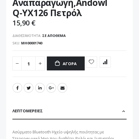
Αναπαραγωγή,Andowl
Q-YX126 Πετρόλ
15,90 €
ΔΙΑΘΕΣΙΜΌΤΗΤΑ:
ΣΕ ΑΠΌΘΕΜΑ
SKU
ΜΗ00001740
ΑΓΟΡΆ
ΛΕΠΤΟΜΈΡΕΙΕΣ
Ασύρματο Bluetooth Ηχείο υψηλής ποιότητας με
Στερεοφωνικό Ήχο που διαθέτει Ρολόι και Ξυπνητήρι.