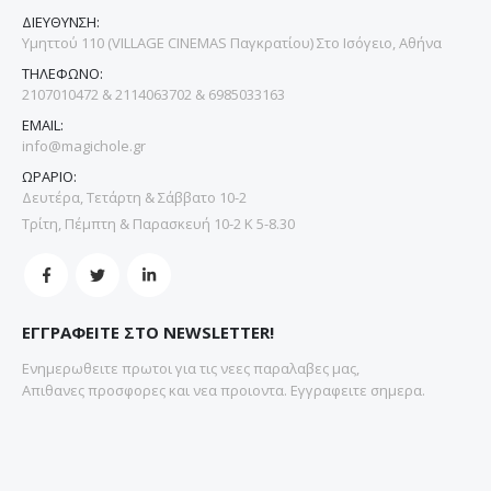
ΔΙΕΥΘΥΝΣΗ:
Υμηττού 110 (VILLAGE CINEMAS Παγκρατίου) Στο Ισόγειο, Αθήνα
ΤΗΛΕΦΩΝΟ:
2107010472 & 2114063702 & 6985033163
EMAIL:
info@magichole.gr
ΩΡΑΡΙΟ:
Δευτέρα, Τετάρτη & Σάββατο 10-2
Τρίτη, Πέμπτη & Παρασκευή 10-2 Κ 5-8.30
ΕΓΓΡΑΦΕΙΤΕ ΣΤΟ NEWSLETTER!
Ενημερωθειτε πρωτοι για τις νεες παραλαβες μας,
Απιθανες προσφορες και νεα προιοντα. Εγγραφειτε σημερα.