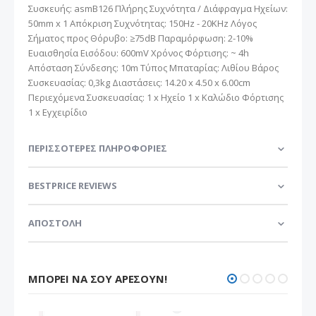
Συσκευής: asmB126 Πλήρης Συχνότητα / Διάφραγμα Ηχείων:
50mm x 1 Απόκριση Συχνότητας: 150Hz - 20KHz Λόγος
Σήματος προς Θόρυβο: ≥75dB Παραμόρφωση: 2-10%
Ευαισθησία Εισόδου: 600mV Χρόνος Φόρτισης: ~ 4h
Απόσταση Σύνδεσης: 10m Τύπος Μπαταρίας: Λιθίου Βάρος
Συσκευασίας: 0,3kg Διαστάσεις: 14.20 x 4.50 x 6.00cm
Περιεχόμενα Συσκευασίας: 1 x Ηχείο 1 x Καλώδιο Φόρτισης
1 x Εγχειρίδιο
ΠΕΡΙΣΣΌΤΕΡΕΣ ΠΛΗΡΟΦΟΡΊΕΣ
BESTPRICE REVIEWS
ΑΠΟΣΤΟΛΗ
ΜΠΟΡΕΊ ΝΑ ΣΟΥ ΑΡΈΣΟΥΝ!