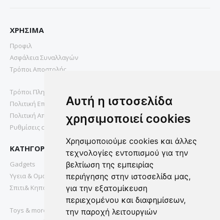
ΧΡΗΣΙΜΑ
Προφιλ
Ασφάλεια Συναλλαγών
Τρόποι Αποστολής
Τρόποι Πληρωμής
Αυτή η ιστοσελίδα
Πολιτική Επιστροφών
Πολιτική Απορρήτου
χρησιμοποιεί cookies
Ρυθμίσεις cookies
Χρησιμοποιούμε cookies και άλλες
ΚΑΤΗΓΟΡΙΕΣ
τεχνολογίες εντοπισμού για την
Gadgets
βελτίωση της εμπειρίας
Υγεια & Ομορφια
περιήγησης στην ιστοσελίδα μας,
Σπιτι& Κηπος
για την εξατομίκευση
περιεχομένου και διαφημίσεων,
Toys & more
την παροχή λειτουργιών