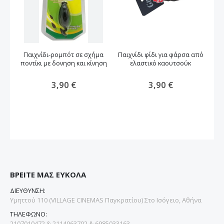
Παιχνίδι-ρομπότ σε σχήμα
Παιχνίδι φίδι για φάρσα από
Π
ποντίκι με δονηση και κίνηση
ελαστικό καουτσούκ
3,90 €
3,90 €
ΒΡΕΙΤΕ ΜΑΣ ΕΥΚΟΛΑ
ΔΙΕΥΘΥΝΣΗ:
Υμηττού 110 (VILLAGE CINEMAS Παγκρατίου) Στο Ισόγειο, Αθήνα
ΤΗΛΕΦΩΝΟ:
2107010472 & 2114063702 & 6985033163