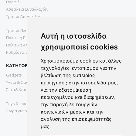
Προφιλ
Ασφάλεια Συναλλαγών
Τρόποι Αποστολής
Τρόποι Πληρωμής
Αυτή η ιστοσελίδα
Πολιτική Επιστροφών
Πολιτική Απορρήτου
χρησιμοποιεί cookies
Ρυθμίσεις cookies
Χρησιμοποιούμε cookies και άλλες
ΚΑΤΗΓΟΡΙΕΣ
τεχνολογίες εντοπισμού για την
Gadgets
βελτίωση της εμπειρίας
Υγεια & Ομορφια
περιήγησης στην ιστοσελίδα μας,
Σπιτι& Κηπος
για την εξατομίκευση
περιεχομένου και διαφημίσεων,
Toys & more
την παροχή λειτουργιών
Δωρα για ολους
κοινωνικών μέσων και την
ανάλυση της επισκεψιμότητάς
μας.