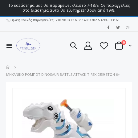
Το κατάστημα μας θα παραμείνει κλειστό 7-18/8. Οι παραγγελίες
στο διάστημα αυτό θα εξυπηρετηθούν από 19/8.
Τηλεφωνικές παραγγελίες: 2107010472 & 2114063702 & 6985033163
|
στοιχεί
0
Εναλλαγή
Cart
Πλοήγησης
ΜΗΧΑΝΙΚΟ ΡΟΜΠΟΤ DINOSAUR BATTLE ATTACK T-REX 0839 ΕΤΏΝ 6+
Μετάβαση
στο
τέλος
της
συλλογής
εικόνων