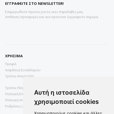
ΕΓΓΡΑΦΕΙΤΕ ΣΤΟ NEWSLETTER!
Ενημερωθειτε πρωτοι για τις νεες παραλαβες μας,
Απιθανες προσφορες και νεα προιοντα. Εγγραφειτε σημερα.
ΧΡΗΣΙΜΑ
Προφιλ
Ασφάλεια Συναλλαγών
Τρόποι Αποστολής
Τρόποι Πληρωμής
Αυτή η ιστοσελίδα
Πολιτική Επιστροφών
Πολιτική Απορρήτου
χρησιμοποιεί cookies
Ρυθμίσεις cookies
Χρησιμοποιούμε cookies και άλλες