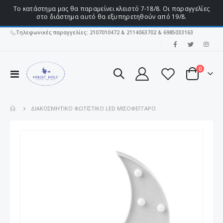
Το κατάστημα μας θα παραμείνει κλειστό 7-18/8. Οι παραγγελίες
στο διάστημα αυτό θα εξυπηρετηθούν από 19/8.
Τηλεφωνικές παραγγελίες: 2107010472 & 2114063702 & 6985033163
|
στοιχεί
0
Εναλλαγή
Cart
Πλοήγησης
ΔΙΑΚΟΣΜΗΤΙΚΌ ΦΩΤΙΣΤΙΚΌ LED ΜΙΣΟΦΈΓΓΑΡΟ
Μετάβαση
στο
τέλος
της
συλλογής
εικόνων