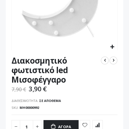
Μετάβαση
Διακοσμητικό
στην
αρχή
φωτιστικό led
της
Μισοφέγγαρο
συλλογής
εικόνων
3,90 €
7,90 €
ΔΙΑΘΕΣΙΜΌΤΗΤΑ:
ΣΕ ΑΠΌΘΕΜΑ
SKU
ΜΗ00000992
ΑΓΟΡΆ