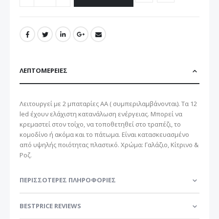
ΛΕΠΤΟΜΈΡΕΙΕΣ
Λειτουργεί με 2 μπαταρίες ΑΑ ( συμπεριλαμβάνονται). Τα 12
led έχουν ελάχιστη κατανάλωση ενέργειας. Μπορεί να
κρεμαστεί στον τοίχο, να τοποθετηθεί στο τραπέζι, το
κομοδίνο ή ακόμα και το πάτωμα. Είναι κατασκευασμένο
από υψηλής ποιότητας πλαστικό. Χρώμα: Γαλάζιο, Κίτρινο &
Ροζ.
ΠΕΡΙΣΣΌΤΕΡΕΣ ΠΛΗΡΟΦΟΡΊΕΣ
BESTPRICE REVIEWS