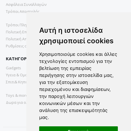
Ασφάλεια Συναλλαγών
Τρόποι Αποστολής
Τρόποι Πληρωμής
Αυτή η ιστοσελίδα
Πολιτική Επιστροφών
Πολιτική Απορρήτου
χρησιμοποιεί cookies
Ρυθμίσεις cookies
Χρησιμοποιούμε cookies και άλλες
ΚΑΤΗΓΟΡΙΕΣ
τεχνολογίες εντοπισμού για την
Gadgets
βελτίωση της εμπειρίας
Υγεια & Ομορφια
περιήγησης στην ιστοσελίδα μας,
Σπιτι& Κηπος
για την εξατομίκευση
περιεχομένου και διαφημίσεων,
Toys & more
την παροχή λειτουργιών
Δωρα για ολους
κοινωνικών μέσων και την
ανάλυση της επισκεψιμότητάς
μας.