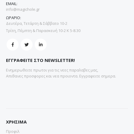
EMAIL:
info@magichole.gr
ΩΡΑΡΙΟ:
Δευτέρα, Τετάρτη & Σάββατο 10-2
Τρίτη, Πέμπτη & Παρασκευή 10-2 Κ 5-8.30
ΕΓΓΡΑΦΕΙΤΕ ΣΤΟ NEWSLETTER!
Ενημερωθειτε πρωτοι για τις νεες παραλαβες μας,
Απιθανες προσφορες και νεα προιοντα. Εγγραφειτε σημερα.
ΧΡΗΣΙΜΑ
Προφιλ