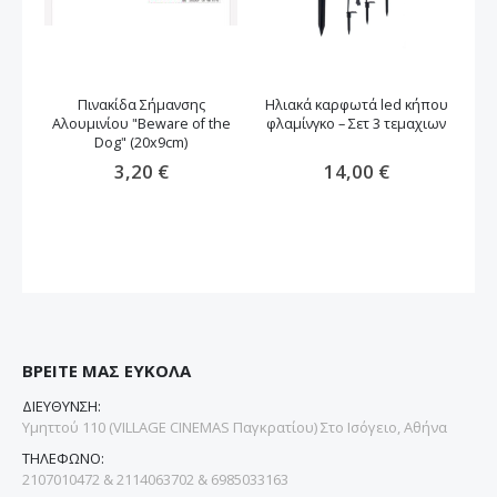
Πινακίδα Σήμανσης
Ηλιακά καρφωτά led κήπου
Δ
Αλουμινίου "Beware of the
φλαμίνγκο – Σετ 3 τεμαχιων
Dog" (20x9cm)
3,20 €
14,00 €
ΒΡΕΙΤΕ ΜΑΣ ΕΥΚΟΛΑ
ΔΙΕΥΘΥΝΣΗ:
Υμηττού 110 (VILLAGE CINEMAS Παγκρατίου) Στο Ισόγειο, Αθήνα
ΤΗΛΕΦΩΝΟ:
2107010472 & 2114063702 & 6985033163