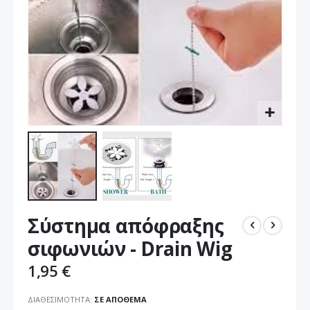
Μετάβαση
Σύστημα απόφραξης
στην
αρχή
σιφωνιών - Drain Wig
της
συλλογής
1,95 €
εικόνων
ΔΙΑΘΕΣΙΜΌΤΗΤΑ:
ΣΕ ΑΠΌΘΕΜΑ