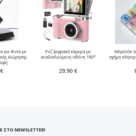
α για Φυτά με
Ροζ ψηφιακή κάμερα με
Μπρελόκ αν
ικής Αιώρησης
αναδιπλούμενη οθόνη 180°
σχήμα πληκτρ
ροφή
 €
29,90 €
Ε ΣΤΟ NEWSLETTER!