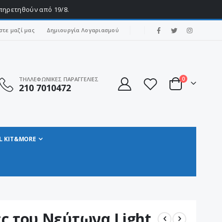
υπηρετηθούν από 19/8.
|
στε μαζί μας
Δημιουργία Λογαριασμού
στοιχεία
ΤΗΛΛΕΦΩΝΙΚΕΣ ΠΑΡΑΓΓΕΛΙΕΣ
0
210 7010472
Cart
L KIT&MORE
ς του Νεύτωνα Light