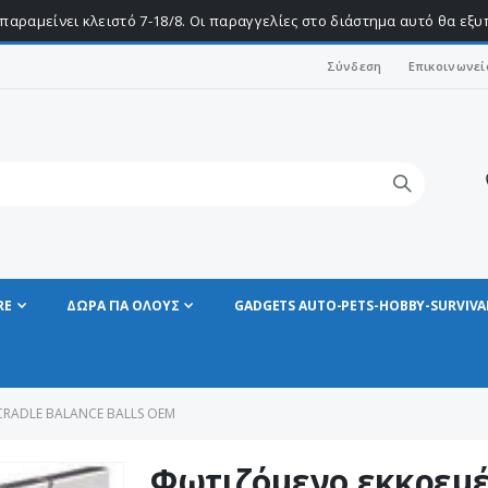
παραμείνει κλειστό 7-18/8. Οι παραγγελίες στο διάστημα αυτό θα εξ
Σύνδεση
Επικοινωνεί
RE
ΔΩΡΑ ΓΙΑ ΟΛΟΥΣ
GADGETS AUTO-PETS-HOBBY-SURVIVA
RADLE BALANCE BALLS OEM
Φωτιζόμενο εκκρεμέ