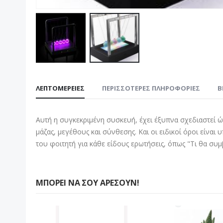
Μετάβαση
στην
ΛΕΠΤΟΜΈΡΕΙΕΣ
ΠΕΡΙΣΣΌΤΕΡΕΣ ΠΛΗΡΟΦΟΡΊΕΣ
B
αρχή
της
συλλογής
Αυτή η συγκεκριμένη συσκευή, έχει έξυπνα σχεδιαστεί ώστ
εικόνων
μάζας, μεγέθους και σύνθεσης. Και οι ειδικοί όροι είν
του φοιτητή για κάθε είδους ερωτήσεις, όπως "Τι θα συμβ
ΜΠΟΡΕΊ ΝΑ ΣΟΥ ΑΡΈΣΟΥΝ!