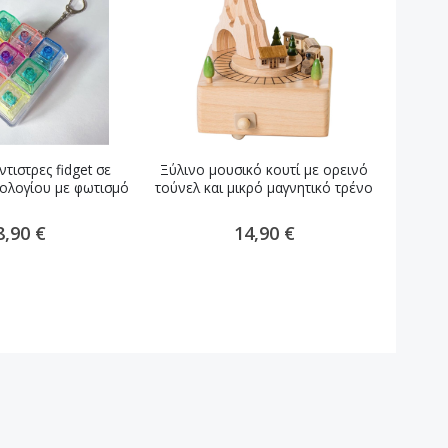
τιστρες fidget σε
Ξύλινο μουσικό κουτί με ορεινό
Ξύλινο
ολογίου με φωτισμό
τούνελ και μικρό μαγνητικό τρένο
8,90 €
14,90 €