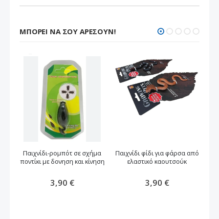
ΜΠΟΡΕΊ ΝΑ ΣΟΥ ΑΡΈΣΟΥΝ!
Παιχνίδι-ρομπότ σε σχήμα
Παιχνίδι φίδι για φάρσα από
Π
ποντίκι με δονηση και κίνηση
ελαστικό καουτσούκ
3,90 €
3,90 €