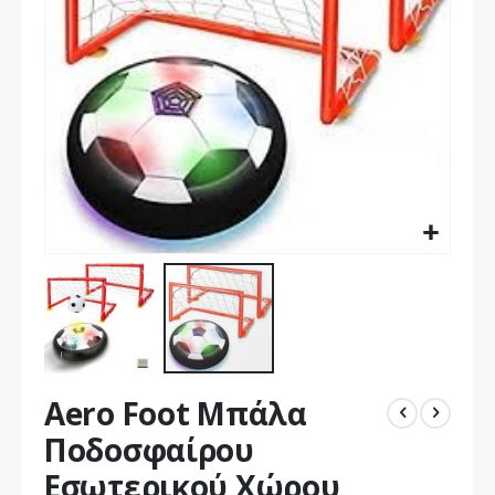
Μετάβαση
Aero Foot Μπάλα
στην
αρχή
Ποδοσφαίρου
της
Εσωτερικού Χώρου
συλλογής