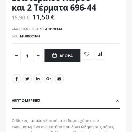
εικόνων
και 2 Τέρματα 696-44
11,50 €
15,90 €
ΔΙΑΘΕΣΙΜΌΤΗΤΑ:
ΣΕ ΑΠΌΘΕΜΑ
SKU
ΜΗ00001641
ΑΓΟΡΆ
ΛΕΠΤΟΜΈΡΕΙΕΣ
Ο δίσκος - μπάλα γλιστρά στο έδαφος χάρη στον
ενσωματωμένο ανεμιστήρα που δίνει ώθηση στις πάσες