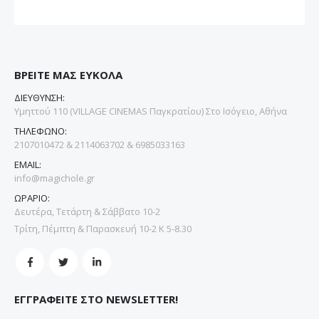
ΒΡΕΙΤΕ ΜΑΣ ΕΥΚΟΛΑ
ΔΙΕΥΘΥΝΣΗ:
Υμηττού 110 (VILLAGE CINEMAS Παγκρατίου) Στο Ισόγειο, Αθήνα
ΤΗΛΕΦΩΝΟ:
2107010472 & 2114063702 & 6985033163
EMAIL:
info@magichole.gr
ΩΡΑΡΙΟ:
Δευτέρα, Τετάρτη & Σάββατο 10-2
Τρίτη, Πέμπτη & Παρασκευή 10-2 Κ 5-8.30
ΕΓΓΡΑΦΕΙΤΕ ΣΤΟ NEWSLETTER!