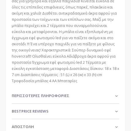
σας για γρήγορα και έξαλλα παιχνίδια! Κινείται εύκολα σε
όλες τις επίπεδες επιφάνειες, όπως παρκέ, πλακάκια και
ακόμη και χαλιά! Διαθέτει αντικραδασμικά άκρα αφρού για
προστασία των τοίχων και των επίπλων σας. Μαζί με την
μπάλα περιέχει και 2 τέρματα που συναρμολοούνυαι
εύκολα και μεταφέρονται. Η μπάλα είναι εξοπλισμένη με
έγχρωμα εφέ φωτισμού led για να παίζετε ακόμα και στο
σκοτάδι !!! Ένα υπέροχο παιχνίδι για να παίξετε με φίλους
της οικογένειας! Χαρακτηριστικά: Σούπερ δυναμικό εφέ
hovercraft! Ολισθαίνει εύκολα Αδιάβροχα άκρα αφρού για
προστασία Έγχρωμα εφέ φωτισμού led 2 Τέρματα με
εύκολη εγκατάσταση μεταφορά Διαστάσεις δίσκου: 18 x 18 x
7 cm Διαστάσεις τέρματος : 51 (L) x 26 (w) x 33 (h) cm
Τροφοδοσία μπάλας 4 AA Μπαταρίες
ΠΕΡΙΣΣΌΤΕΡΕΣ ΠΛΗΡΟΦΟΡΊΕΣ
BESTPRICE REVIEWS
ΑΠΟΣΤΟΛΗ