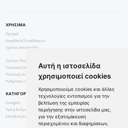
ΧΡΗΣΙΜΑ
Προφιλ
Ασφάλεια Συναλλαγών
Τρόποι Αποστολής
Τρόποι Πληρωμής
Αυτή η ιστοσελίδα
Πολιτική Επιστροφών
Πολιτική Απορρήτου
χρησιμοποιεί cookies
Ρυθμίσεις cookies
Χρησιμοποιούμε cookies και άλλες
ΚΑΤΗΓΟΡΙΕΣ
τεχνολογίες εντοπισμού για την
Gadgets
βελτίωση της εμπειρίας
Υγεια & Ομορφια
περιήγησης στην ιστοσελίδα μας,
Σπιτι& Κηπος
για την εξατομίκευση
περιεχομένου και διαφημίσεων,