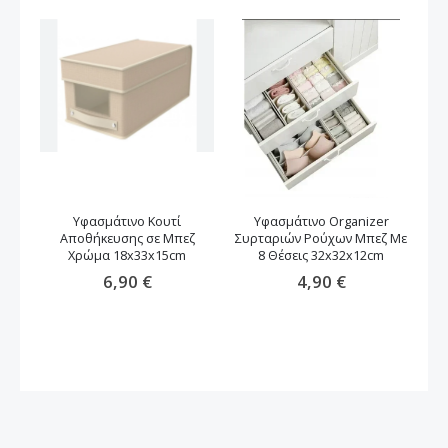
Υφασμάτινο Κουτί
Υφασμάτινο Organizer
Δ
Αποθήκευσης σε Μπεζ
Συρταριών Ρούχων Μπεζ Mε
Χρώμα 18x33x15cm
8 Θέσεις 32x32x12cm
6,90 €
4,90 €