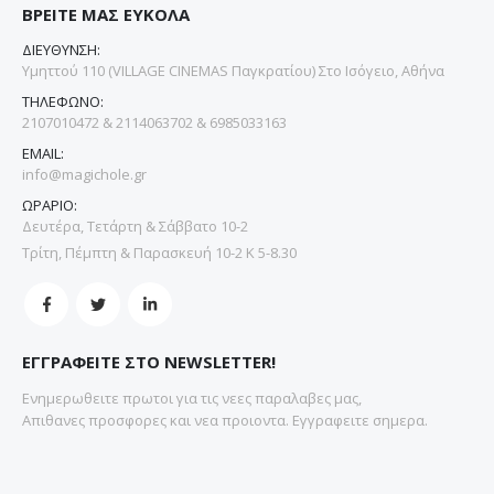
ΒΡΕΙΤΕ ΜΑΣ ΕΥΚΟΛΑ
ΔΙΕΥΘΥΝΣΗ:
Υμηττού 110 (VILLAGE CINEMAS Παγκρατίου) Στο Ισόγειο, Αθήνα
ΤΗΛΕΦΩΝΟ:
2107010472 & 2114063702 & 6985033163
EMAIL:
info@magichole.gr
ΩΡΑΡΙΟ:
Δευτέρα, Τετάρτη & Σάββατο 10-2
Τρίτη, Πέμπτη & Παρασκευή 10-2 Κ 5-8.30
ΕΓΓΡΑΦΕΙΤΕ ΣΤΟ NEWSLETTER!
Ενημερωθειτε πρωτοι για τις νεες παραλαβες μας,
Απιθανες προσφορες και νεα προιοντα. Εγγραφειτε σημερα.