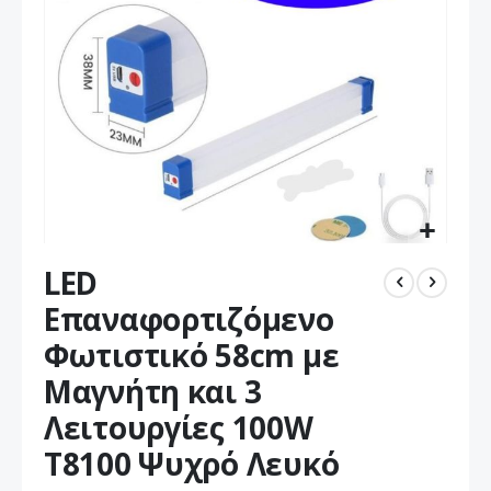
Μετάβαση
LED
στην
αρχή
Επαναφορτιζόμενο
της
Φωτιστικό 58cm με
συλλογής
εικόνων
Μαγνήτη και 3
Λειτουργίες 100W
T8100 Ψυχρό Λευκό