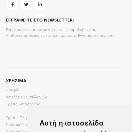
ΕΓΓΡΑΦΕΙΤΕ ΣΤΟ NEWSLETTER!
Ενημερωθειτε πρωτοι για τις νεες παραλαβες μας,
Απιθανες προσφορες και νεα προιοντα. Εγγραφειτε σημερα.
ΧΡΗΣΙΜΑ
Προφιλ
Ασφάλεια Συναλλαγών
Τρόποι Αποστολής
Τρόποι Πληρωμής
Αυτή η ιστοσελίδα
Πολιτική Επιστροφών
Πολιτική Απορρήτου