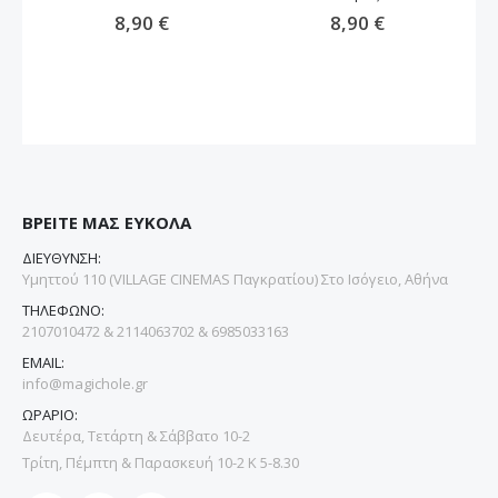
8,90 €
8,90 €
ΒΡΕΙΤΕ ΜΑΣ ΕΥΚΟΛΑ
ΔΙΕΥΘΥΝΣΗ:
Υμηττού 110 (VILLAGE CINEMAS Παγκρατίου) Στο Ισόγειο, Αθήνα
ΤΗΛΕΦΩΝΟ:
2107010472 & 2114063702 & 6985033163
EMAIL:
info@magichole.gr
ΩΡΑΡΙΟ:
Δευτέρα, Τετάρτη & Σάββατο 10-2
Τρίτη, Πέμπτη & Παρασκευή 10-2 Κ 5-8.30