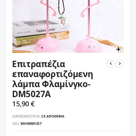
Μετάβαση
Eπιτραπέζια
στην
αρχή
επαναφορτιζόμενη
της
λάμπα Φλαμίνγκο-
συλλογής
εικόνων
DM5027A
15,90 €
ΔΙΑΘΕΣΙΜΌΤΗΤΑ:
ΣΕ ΑΠΌΘΕΜΑ
SKU
ΜΗ00001257