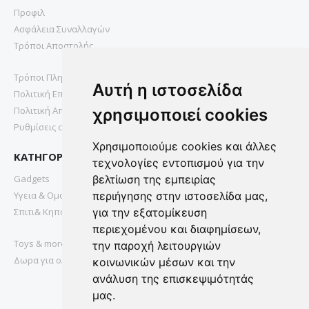
Προφιλ
Ασφάλεια Συναλλαγών
Τρόποι Αποστολής
Τρόποι Πληρωμής
Αυτή η ιστοσελίδα
Πολιτική Επιστροφών
Πολιτική Απορρήτου
χρησιμοποιεί cookies
Ρυθμίσεις cookies
Χρησιμοποιούμε cookies και άλλες
ΚΑΤΗΓΟΡΙΕΣ
τεχνολογίες εντοπισμού για την
Gadgets
βελτίωση της εμπειρίας
Υγεια & Ομορφια
περιήγησης στην ιστοσελίδα μας,
Σπιτι& Κηπος
για την εξατομίκευση
περιεχομένου και διαφημίσεων,
Toys & more
την παροχή λειτουργιών
Δωρα για ολους
κοινωνικών μέσων και την
ανάλυση της επισκεψιμότητάς
μας.