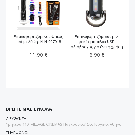
Επαναφορτιζόμενος Φακός
Επαναφορτιζόμενος μίνι
Led με λέιζερ KLN-007018
φακός μπρελόκ USB,
Lu
αδιάβροχος για άνετη χρήση
μ
11,90 €
6,90 €
ΒΡΕΙΤΕ ΜΑΣ ΕΥΚΟΛΑ
ΔΙΕΥΘΥΝΣΗ:
Υμηττού 110 (VILLAGE CINEMAS Παγκρατίου) Στο Ισόγειο, Αθήνα
ΤΗΛΕΦΩΝΟ: