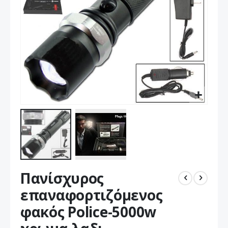
Μετάβαση
Πανίσχυρος
στην
αρχή
επαναφορτιζόμενος
της
φακός Police-5000w
συλλογής
εικόνων