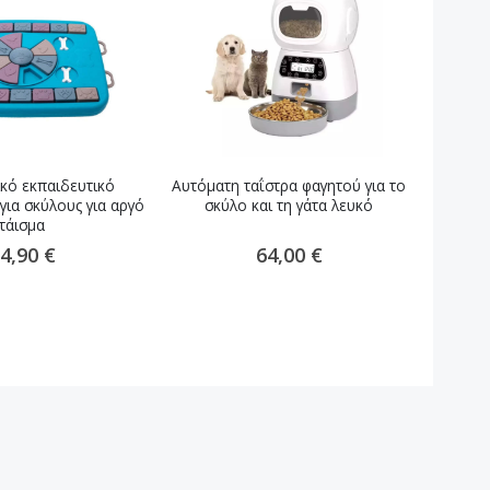
κό εκπαιδευτικό
Αυτόματη ταΐστρα φαγητού για το
Κρεβάτ
 για σκύλους για αργό
σκύλο και τη γάτα λευκό
σε 1 σ
τάισμα
4,90 €
64,00 €