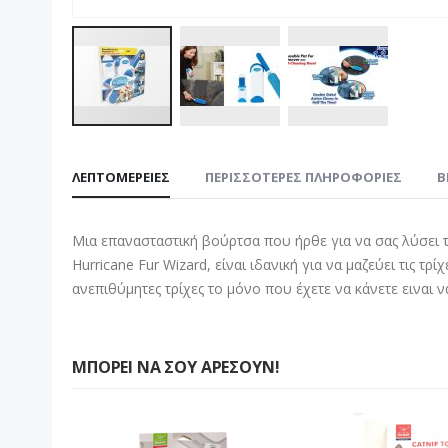
Μετάβαση
στην
ΛΕΠΤΟΜΈΡΕΙΕΣ
ΠΕΡΙΣΣΌΤΕΡΕΣ ΠΛΗΡΟΦΟΡΊΕΣ
B
αρχή
της
συλλογής
Μια επανασταστική βούρτσα που ήρθε για να σας λύσει τ
εικόνων
Hurricane Fur Wizard, είναι ιδανική για να μαζεύει τις τ
ανεπιθύμητες τρίχες το μόνο που έχετε να κάνετε ειναι 
ΜΠΟΡΕΊ ΝΑ ΣΟΥ ΑΡΈΣΟΥΝ!