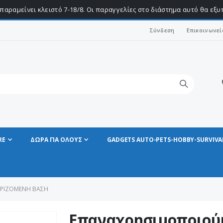
παραμείνει κλειστό 7-18/8. Οι παραγγελίες στο διάστημα αυτό θα εξ
Σύνδεση
Επικοινωνεί
RE
ΔΩΡΑ ΓΙΑ ΟΛΟΥΣ
GADGETS AUTO-PETS-HOBBY-SURVIVA
ΑΡΙΖΌΜΕΝΗ ΒΆΣΗ
Επαναχρησιμοποιού