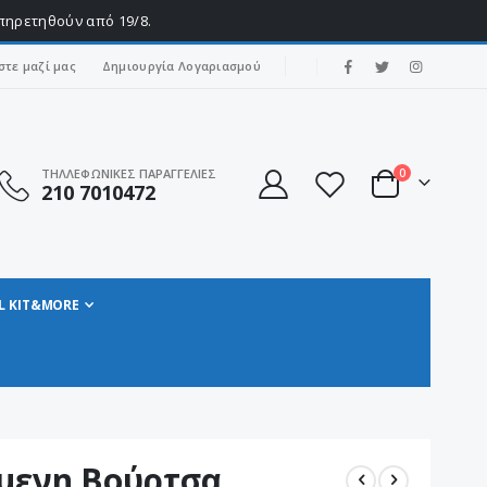
υπηρετηθούν από 19/8.
|
στε μαζί μας
Δημιουργία Λογαριασμού
στοιχεία
ΤΗΛΛΕΦΩΝΙΚΕΣ ΠΑΡΑΓΓΕΛΙΕΣ
0
210 7010472
Cart
L KIT&MORE
μενη Βούρτσα