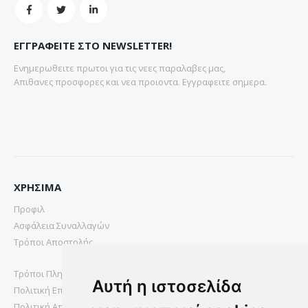
ΕΓΓΡΑΦΕΙΤΕ ΣΤΟ NEWSLETTER!
Ενημερωθειτε πρωτοι για τις νεες παραλαβες μας,
Απιθανες προσφορες και νεα προιοντα. Εγγραφειτε σημερα.
ΧΡΗΣΙΜΑ
Προφιλ
Ασφάλεια Συναλλαγών
Τρόποι Αποστολής
Τρόποι Πληρωμής
Αυτή η ιστοσελίδα
Πολιτική Επιστροφών
Πολιτική Απορρήτου