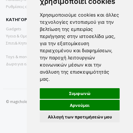
χρησιμοποιεί cookies
Ρυθμίσεις cookies
Χρησιμοποιούμε cookies και άλλες
ΚΑΤΗΓΟΡΙΕΣ
τεχνολογίες εντοπισμού για την
Gadgets
βελτίωση της εμπειρίας
Υγεια & Ομορφια
περιήγησης στην ιστοσελίδα μας,
Σπιτι& Κηπος
για την εξατομίκευση
περιεχομένου και διαφημίσεων,
Toys & more
την παροχή λειτουργιών
Δωρα για ολους
κοινωνικών μέσων και την
ανάλυση της επισκεψιμότητάς
μας.
Συμφωνώ
© magichole.gr 2022. All Rights Reserved.
Αρνούμαι
Αλλαγή των προτιμήσεών μου