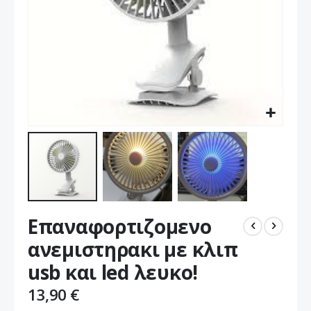
Μετάβαση
Επαναφορτιζομενο
στην
αρχή
ανεμιστηρακι με κλιπ
της
usb και led λευκο!
συλλογής
εικόνων
13,90 €