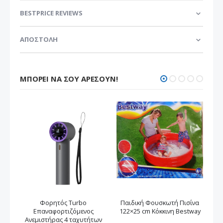
BESTPRICE REVIEWS
ΑΠΟΣΤΟΛΗ
ΜΠΟΡΕΊ ΝΑ ΣΟΥ ΑΡΈΣΟΥΝ!
Φορητός Turbo
Παιδική Φουσκωτή Πισίνα
Φο
Επαναφορτιζόμενος
122×25 cm Κόκκινη Bestway
Ανεμιστήρας 4 ταχυτήτων