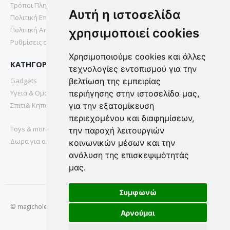
Τρόποι Πληρωμής
Αυτή η ιστοσελίδα
Πολιτική Επιστροφών
Πολιτική Απορρήτου
χρησιμοποιεί cookies
Ρυθμίσεις cookies
Χρησιμοποιούμε cookies και άλλες
ΚΑΤΗΓΟΡΙΕΣ
τεχνολογίες εντοπισμού για την
Gadgets
βελτίωση της εμπειρίας
Υγεια & Ομορφια
περιήγησης στην ιστοσελίδα μας,
Σπιτι& Κηπος
για την εξατομίκευση
περιεχομένου και διαφημίσεων,
Toys & more
την παροχή λειτουργιών
Δωρα για ολους
κοινωνικών μέσων και την
ανάλυση της επισκεψιμότητάς
μας.
Συμφωνώ
© magichole.gr 2022. All Rights Reserved.
Αρνούμαι