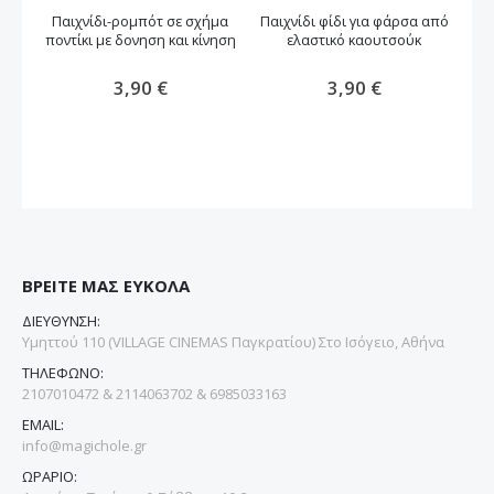
Παιχνίδι-ρομπότ σε σχήμα
Παιχνίδι φίδι για φάρσα από
Π
ποντίκι με δονηση και κίνηση
ελαστικό καουτσούκ
3,90 €
3,90 €
ΒΡΕΙΤΕ ΜΑΣ ΕΥΚΟΛΑ
ΔΙΕΥΘΥΝΣΗ:
Υμηττού 110 (VILLAGE CINEMAS Παγκρατίου) Στο Ισόγειο, Αθήνα
ΤΗΛΕΦΩΝΟ:
2107010472 & 2114063702 & 6985033163
EMAIL:
info@magichole.gr
ΩΡΑΡΙΟ: