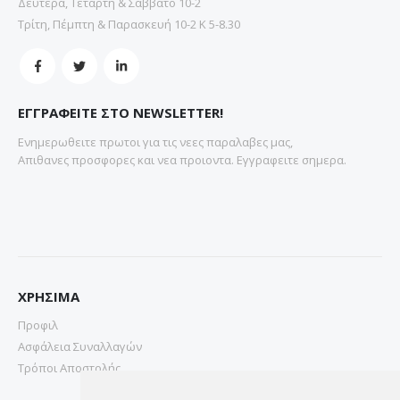
Δευτέρα, Τετάρτη & Σάββατο 10-2
Τρίτη, Πέμπτη & Παρασκευή 10-2 Κ 5-8.30
ΕΓΓΡΑΦΕΙΤΕ ΣΤΟ NEWSLETTER!
Ενημερωθειτε πρωτοι για τις νεες παραλαβες μας,
Απιθανες προσφορες και νεα προιοντα. Εγγραφειτε σημερα.
ΧΡΗΣΙΜΑ
Προφιλ
Ασφάλεια Συναλλαγών
Τρόποι Αποστολής