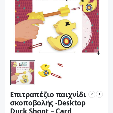
Μετάβαση
Επιτραπέζιο παιχνίδι
στην
αρχή
σκοποβολής -Desktop
της
Duck Shoot – Card
συλλογής