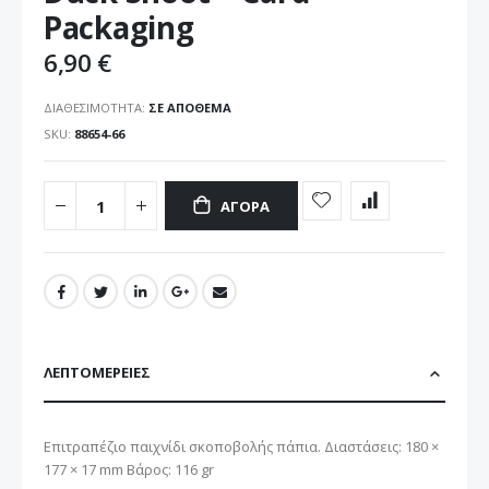
εικόνων
Packaging
6,90 €
ΔΙΑΘΕΣΙΜΌΤΗΤΑ:
ΣΕ ΑΠΌΘΕΜΑ
SKU
88654-66
ΑΓΟΡΆ
ΛΕΠΤΟΜΈΡΕΙΕΣ
Επιτραπέζιο παιχνίδι σκοποβολής πάπια. Διαστάσεις: 180 ×
177 × 17 mm Βάρος: 116 gr