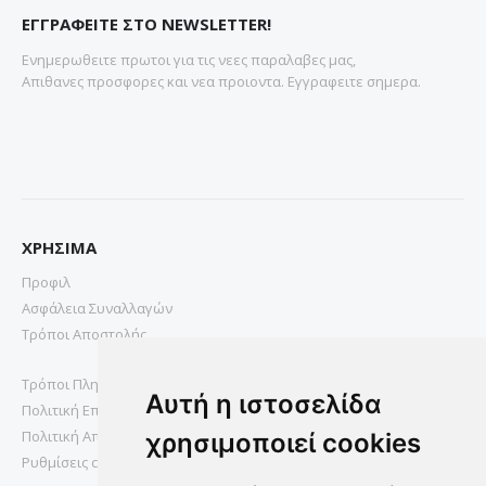
ΕΓΓΡΑΦΕΙΤΕ ΣΤΟ NEWSLETTER!
Ενημερωθειτε πρωτοι για τις νεες παραλαβες μας,
Απιθανες προσφορες και νεα προιοντα. Εγγραφειτε σημερα.
ΧΡΗΣΙΜΑ
Προφιλ
Ασφάλεια Συναλλαγών
Τρόποι Αποστολής
Τρόποι Πληρωμής
Αυτή η ιστοσελίδα
Πολιτική Επιστροφών
Πολιτική Απορρήτου
χρησιμοποιεί cookies
Ρυθμίσεις cookies