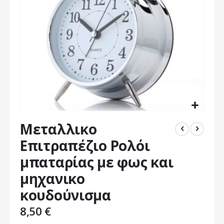
Μετάβαση
Μεταλλικο
στην
αρχή
Επιτραπέζιο Ρολόι
της
μπαταρίας με φως και
συλλογής
εικόνων
μηχανικο
κουδούνισμα
8,50 €