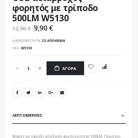
εικόνων
φορητός με τρίποδο
500LM W5130
9,90 €
12,90 €
ΔΙΑΘΕΣΙΜΌΤΗΤΑ:
ΣΕ ΑΠΌΘΕΜΑ
SKU
W5130
ΑΓΟΡΆ
ΛΕΠΤΟΜΈΡΕΙΕΣ
Φακός με υψηλή απόδοση φωτεινότητας 500LM. Περιέχει