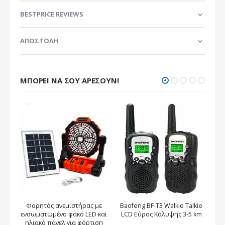
BESTPRICE REVIEWS
ΑΠΟΣΤΟΛΗ
ΜΠΟΡΕΊ ΝΑ ΣΟΥ ΑΡΈΣΟΥΝ!
Φορητός ανεμιστήρας με
Baofeng BF-T3 Walkie Talkie
ενσωματωμένο φακό LED και
LCD Εύρος Κάλυψης 3-5 km
ηλιακό πάνελ για φόρτιση