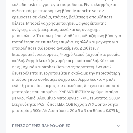
καλώδιο usb σε type-c για τροφοδοσία. Είναι ελαφρύς και
ανθεκτικός με πτυσσόμενη βάση. Μπορείτε να τον
κρεμάσετε σε κλειδιά, τσάντες, βαλίτσες ή οπουδήποτε
θέλετε. Μπορεί να χρησμοποιηθεί ως φως έκτακτης
ανάγκης, φως ψαρέματος, αλλά και ως ανοιχτήρι
μπουκαλιών. Το πίσω μέρος διαθέτει ρυθμιζόμενη βάση για
τοποθέτηση σε επίπεδες επιφάνειες αλλά και μαγνήτη για
οποιοδήποτε σιδερένιο αντικείμενο. Διαθέτει 7
διαφορετικές λειτουργίες. Ψυχρό λευκό (ισχυρή και μεσαία
σκάλα). Θερμό λευκό (ισχυρή και μεσαία σκάλα). Κόκκινο
φως (ισχυρό και strobe). Πατώντας παρατεταμένα για 2
δευτερόλεπτα ενεργοποιείται η σκάλα με την περισσότερη
απόδοση που συνδυάζει ψυχρό και θερμό λευκό. Η μπλε
ένδειξη στο πίσω μέρος του φακού σας δείχνει το ποσοστό
μπαταρίας που απομένει. ΧΑΡΑΚΤΗΡΙΣΤΙΚΑ: Χρώμα: Μαύρο
με γκρι Υλικό: Αλουμίνιο Λειτουργίες: 7 Φωτεινότητα: 500LM
Στεγανότητα: IP65 Τύπος LED: COB Ισχύς: 3W Χωρητικότητα
μπαταρίας: 500mAh Διαστάσεις: 20 x 5 x 3 cm Βάρος: 0.075 kg
ΠΕΡΙΣΣΌΤΕΡΕΣ ΠΛΗΡΟΦΟΡΊΕΣ