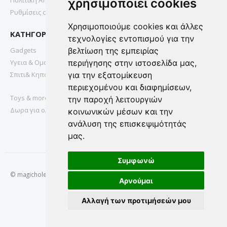
χρησιμοποιεί cookies
Ρυθμίσεις cookies
Χρησιμοποιούμε cookies και άλλες
ΚΑΤΗΓΟΡΙΕΣ
τεχνολογίες εντοπισμού για την
Gadgets
βελτίωση της εμπειρίας
Υγεια & Ομορφια
περιήγησης στην ιστοσελίδα μας,
Σπιτι& Κηπος
για την εξατομίκευση
περιεχομένου και διαφημίσεων,
Toys & more
την παροχή λειτουργιών
Δωρα για ολους
κοινωνικών μέσων και την
ανάλυση της επισκεψιμότητάς
μας.
Συμφωνώ
© magichole.gr 2022. All Rights Reserved.
Αρνούμαι
Αλλαγή των προτιμήσεών μου