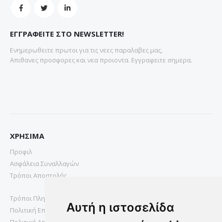
ΕΓΓΡΑΦΕΙΤΕ ΣΤΟ NEWSLETTER!
Ενημερωθειτε πρωτοι για τις νεες παραλαβες μας,
Απιθανες προσφορες και νεα προιοντα. Εγγραφειτε σημερα.
ΧΡΗΣΙΜΑ
Προφιλ
Ασφάλεια Συναλλαγών
Τρόποι Αποστολής
Τρόποι Πληρωμής
Αυτή η ιστοσελίδα
Πολιτική Επιστροφών
Πολιτική Απορρήτου