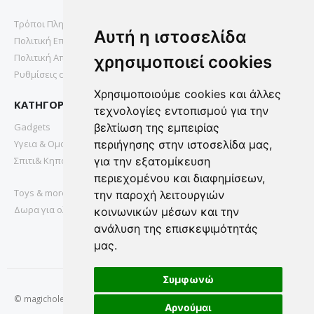
Τρόποι Πληρωμής
Αυτή η ιστοσελίδα
Πολιτική Επιστροφών
Πολιτική Απορρήτου
χρησιμοποιεί cookies
Ρυθμίσεις cookies
Χρησιμοποιούμε cookies και άλλες
ΚΑΤΗΓΟΡΙΕΣ
τεχνολογίες εντοπισμού για την
Gadgets
βελτίωση της εμπειρίας
Υγεια & Ομορφια
περιήγησης στην ιστοσελίδα μας,
Σπιτι& Κηπος
για την εξατομίκευση
περιεχομένου και διαφημίσεων,
Toys & more
την παροχή λειτουργιών
Δωρα για ολους
κοινωνικών μέσων και την
ανάλυση της επισκεψιμότητάς
μας.
Συμφωνώ
© magichole.gr 2022. All Rights Reserved.
Αρνούμαι