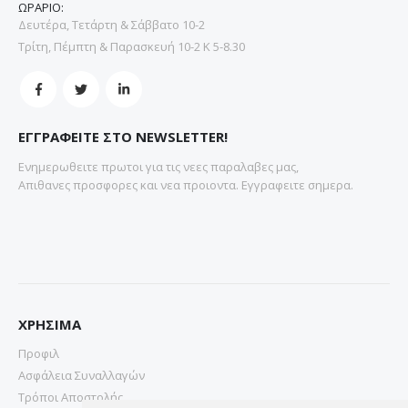
ΩΡΑΡΙΟ:
Δευτέρα, Τετάρτη & Σάββατο 10-2
Τρίτη, Πέμπτη & Παρασκευή 10-2 Κ 5-8.30
ΕΓΓΡΑΦΕΙΤΕ ΣΤΟ NEWSLETTER!
Ενημερωθειτε πρωτοι για τις νεες παραλαβες μας,
Απιθανες προσφορες και νεα προιοντα. Εγγραφειτε σημερα.
ΧΡΗΣΙΜΑ
Προφιλ
Ασφάλεια Συναλλαγών
Τρόποι Αποστολής