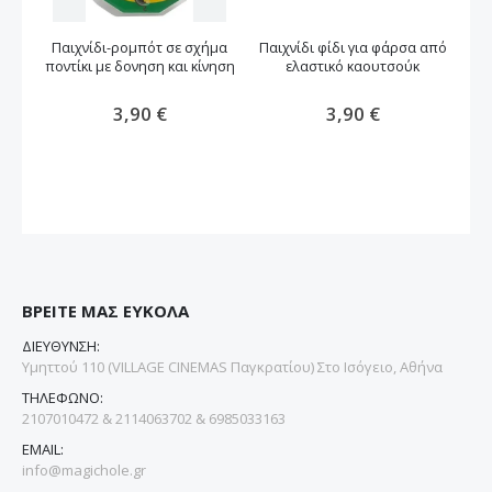
Παιχνίδι-ρομπότ σε σχήμα
Παιχνίδι φίδι για φάρσα από
Π
ποντίκι με δονηση και κίνηση
ελαστικό καουτσούκ
3,90 €
3,90 €
ΒΡΕΙΤΕ ΜΑΣ ΕΥΚΟΛΑ
ΔΙΕΥΘΥΝΣΗ:
Υμηττού 110 (VILLAGE CINEMAS Παγκρατίου) Στο Ισόγειο, Αθήνα
ΤΗΛΕΦΩΝΟ:
2107010472 & 2114063702 & 6985033163
EMAIL:
info@magichole.gr