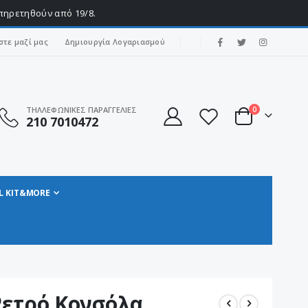
υπηρετηθούν από 19/8.
|
στε μαζί μας
Δημιουργία Λογαριασμού
στοιχεία
ΤΗΛΛΕΦΩΝΙΚΕΣ ΠΑΡΑΓΓΕΛΙΕΣ
0
210 7010472
Cart
L KIT&MORE
Ρετρό Κονσόλα