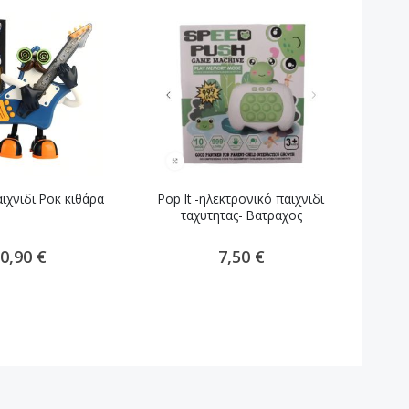
ιχνιδι Ροκ κιθάρα
Pop It -ηλεκτρονικό παιχνιδι
Μίνι
ταχυτητας- Βατραχος
0,90 €
7,50 €