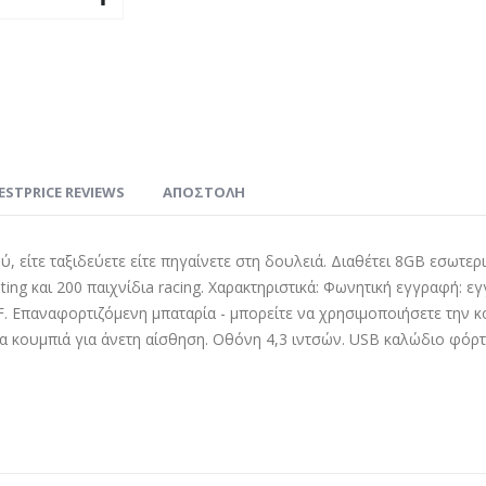
ESTPRICE REVIEWS
ΑΠΟΣΤΟΛΗ
ύ, είτε ταξιδεύετε είτε πηγαίνετε στη δουλειά. Διαθέτει 8GB εσωτε
ighting και 200 παιχνίδιa racing. Χαρακτηριστικά: Φωνητική εγγραφή
F. Επαναφορτιζόμενη μπαταρία - μπορείτε να χρησιμοποιήσετε την κ
α κουμπιά για άνετη αίσθηση. Οθόνη 4,3 ιντσών. USB καλώδιο φόρτ