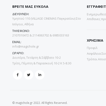
ΒΡΕΙΤΕ ΜΑΣ ΕΥΚΟΛΑ
ΕΓΓΡΑΦΕΙΤ
ΔΙΕΥΘΥΝΣΗ:
Ενημερωθειτε
Υμηττού 110 (VILLAGE CINEMAS Παγκρατίου) Στο
Απιθανες προ
Ισόγειο, Αθήνα
ΤΗΛΕΦΩΝΟ:
2107010472 & 2114063702 & 6985033163
ΧΡΗΣΙΜΑ
EMAIL:
info@magichole.gr
Προφιλ
ΩΡΑΡΙΟ:
Ασφάλεια Συ
Δευτέρα, Τετάρτη & Σάββατο 10-2
Τρόποι Αποσ
Τρίτη, Πέμπτη & Παρασκευή 10-2 Κ 5-8.30
© magichole.gr 2022. All Rights Reserved.