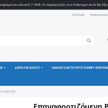
παραμείνει κλειστό 7-18/8. Οι παραγγελίες στο διάστημα αυτό θα εξ
Σύνδεση
Επικοινωνεί
RE
ΔΩΡΑ ΓΙΑ ΟΛΟΥΣ
GADGETS AUTO-PETS-HOBBY-SURVIVA
A32 ANDOWL
Επαναφορτιζόμενη 