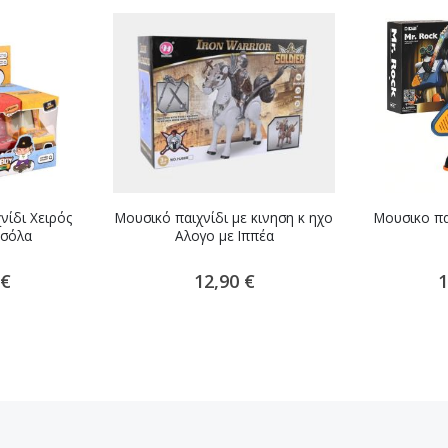
νίδι Χειρός
Μουσικό παιχνίδι με κινηση κ ηχο
Μουσικο πα
νσόλα
Αλογο με Ιππέα
 €
12,90 €
1