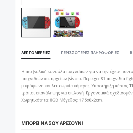
Μετάβαση
στην
ΛΕΠΤΟΜΈΡΕΙΕΣ
ΠΕΡΙΣΣΌΤΕΡΕΣ ΠΛΗΡΟΦΟΡΊΕΣ
B
αρχή
της
συλλογής
Η πιο βολική κονσόλα παιχνιδιών για να την έχετε παντο
εικόνων
παιχνιδιών και αρχείων βίντεο. Περιέχει 81 παιχνίδια f
μικρόφωνο και λειτουργία κάμερας. Υποστήριξη κάρτας T
τρόποι επανάληψης για επιλογή. Εργονομικά σχεδιασμέν
Χωρητικότητα: 8GB Μέγεθος: 17.5x8x2cm.
ΜΠΟΡΕΊ ΝΑ ΣΟΥ ΑΡΈΣΟΥΝ!