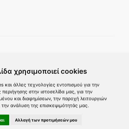
Toys & more
Δωρα για ολους
λίδα χρησιμοποιεί cookies
s και άλλες τεχνολογίες εντοπισμού για την
ς περιήγησης στην ιστοσελίδα μας, για την
μένου και διαφημίσεων, την παροχή λειτουργιών
 την ανάλυση της επισκεψιμότητάς μας.
αι
Αλλαγή των προτιμήσεών μου