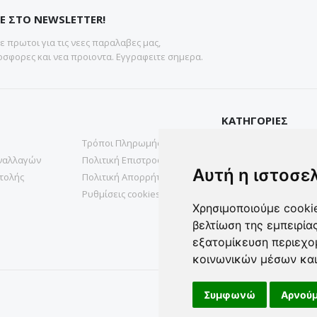
Ε ΣΤΟ NEWSLETTER!
 πρωτοι για τις νεες παραλαβες μας,
σφορες και νεα προιοντα. Εγγραφειτε σημερα.
ΚΑΤΗΓΟΡΙΕΣ
Τρόποι Πληρωμής
Gadgets
ναλλαγών
Πολιτική Επιστροφών
Υγεια & Ομορφια
Αυτή η ιστοσε
τολής
Πολιτική Απορρήτου
Σπιτι& Κηπος
Ρυθμίσεις cookies
Χρησιμοποιούμε cookie
βελτίωση της εμπειρία
εξατομίκευση περιεχο
κοινωνικών μέσων και
Συμφωνώ
Αρνούμ