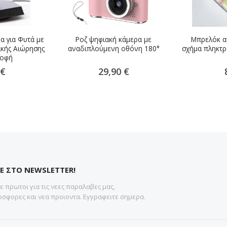
α για Φυτά με
Ροζ ψηφιακή κάμερα με
Μπρελόκ αν
ικής Αιώρησης
αναδιπλούμενη οθόνη 180°
σχήμα πληκτρ
ροφή
 €
29,90 €
Ε ΣΤΟ NEWSLETTER!
 πρωτοι για τις νεες παραλαβες μας,
σφορες και νεα προιοντα. Εγγραφειτε σημερα.