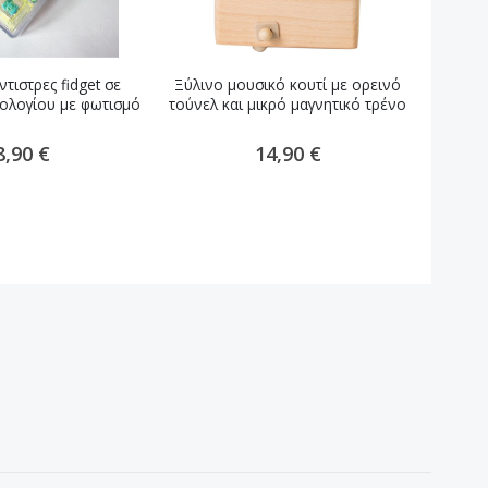
τιστρες fidget σε
Ξύλινο μουσικό κουτί με ορεινό
Ξύλινο
ολογίου με φωτισμό
τούνελ και μικρό μαγνητικό τρένο
8,90 €
14,90 €