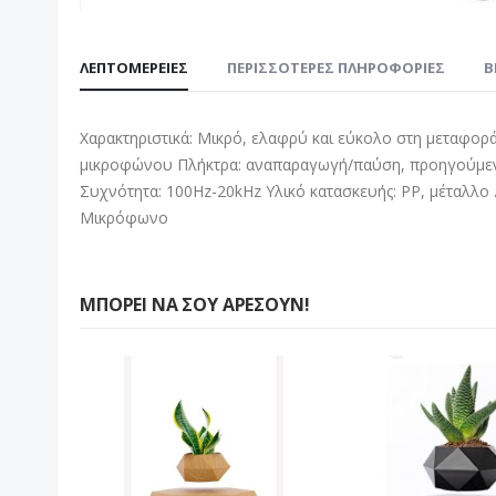
Μετάβαση
στην
ΛΕΠΤΟΜΈΡΕΙΕΣ
ΠΕΡΙΣΣΌΤΕΡΕΣ ΠΛΗΡΟΦΟΡΊΕΣ
B
αρχή
της
συλλογής
Χαρακτηριστικά: Μικρό, ελαφρύ και εύκολο στη μεταφ
εικόνων
μικροφώνου Πλήκτρα: αναπαραγωγή/παύση, προηγούμενο
Συχνότητα: 100Hz-20kHz Υλικό κατασκευής: PP, μέταλλο Δ
Μικρόφωνο
ΜΠΟΡΕΊ ΝΑ ΣΟΥ ΑΡΈΣΟΥΝ!