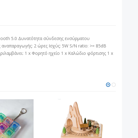
tooth 5.0 Δυνατότητα σύνδεσης ενσύρματου
απαραγωγής: 2 ώρες Ισχύς: 5W S/N ratio: >= 85dB
εριλαμβάνει: 1 x Φορητό ηχείο 1 x Καλώδιο φόρτισης 1 x