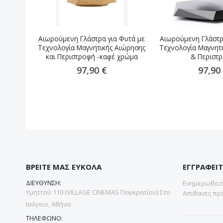
Αιωρούμενη Γλάστρα για Φυτά με
Αιωρούμενη Γλάστρ
Τεχνολογία Μαγνητικής Αιώρησης
Τεχνολογία Μαγνητ
και Περιστροφή -καφέ χρώμα
& Περιστ
97,90 €
97,90
ΒΡΕΙΤΕ ΜΑΣ ΕΥΚΟΛΑ
ΕΓΓΡΑΦΕΙΤ
ΔΙΕΥΘΥΝΣΗ:
Ενημερωθειτε
Υμηττού 110 (VILLAGE CINEMAS Παγκρατίου) Στο
Απιθανες προ
Ισόγειο, Αθήνα
ΤΗΛΕΦΩΝΟ: