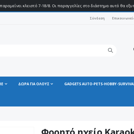
παραμείνει κλειστό 7-18/8. Οι παραγγελίες στο διάστημα αυτό θα εξ
Σύνδεση
Επικοινωνεί
RE
ΔΩΡΑ ΓΙΑ ΟΛΟΥΣ
GADGETS AUTO-PETS-HOBBY-SURVIVA
Φορητό ηχείο Karao