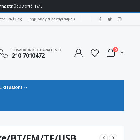
υπηρετηθούν από 19/8.
|
στε μαζί μας
Δημιουργία Λογαριασμού
στοιχεία
ΤΗΛΛΕΦΩΝΙΚΕΣ ΠΑΡΑΓΓΕΛΙΕΣ
0
210 7010472
Cart
L KIT&MORE
ke/BT/FM/TF/USB