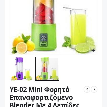
Μετάβαση
YE-02 Mini Φορητό
στην
αρχή
Επαναφορτιζόμενο
της
Blender Με 4 Λεπίδες
συλλογής