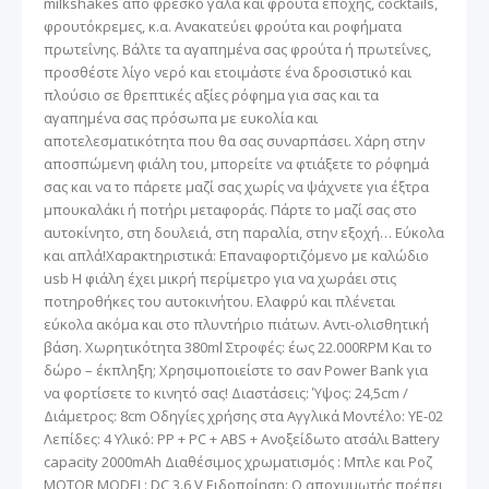
milkshakes από φρέσκο γάλα και φρούτα εποχής, cocktails,
φρουτόκρεμες, κ.α. Ανακατεύει φρούτα και ροφήματα
πρωτεΐνης. Βάλτε τα αγαπημένα σας φρούτα ή πρωτεΐνες,
προσθέστε λίγο νερό και ετοιμάστε ένα δροσιστικό και
πλούσιο σε θρεπτικές αξίες ρόφημα για σας και τα
αγαπημένα σας πρόσωπα με ευκολία και
αποτελεσματικότητα που θα σας συναρπάσει. Χάρη στην
αποσπώμενη φιάλη του, μπορείτε να φτιάξετε το ρόφημά
σας και να το πάρετε μαζί σας χωρίς να ψάχνετε για έξτρα
μπουκαλάκι ή ποτήρι μεταφοράς. Πάρτε το μαζί σας στο
αυτοκίνητο, στη δουλειά, στη παραλία, στην εξοχή… Εύκολα
και απλά!Χαρακτηριστικά: Επαναφορτιζόμενο με καλώδιο
usb Η φιάλη έχει μικρή περίμετρο για να χωράει στις
ποτηροθήκες του αυτοκινήτου. Ελαφρύ και πλένεται
εύκολα ακόμα και στο πλυντήριο πιάτων. Αντι-ολισθητική
βάση. Χωρητικότητα 380ml Στροφές: έως 22.000RPM Και το
δώρο – έκπληξη; Χρησιμοποιείστε το σαν Power Bank για
να φορτίσετε το κινητό σας! Διαστάσεις: Ύψος: 24,5cm /
Διάμετρος: 8cm Οδηγίες χρήσης στα Αγγλικά Μοντέλο: YE-02
Λεπίδες: 4 Υλικό: PP + PC + ABS + Ανοξείδωτο ατσάλι Battery
capacity 2000mAh Διαθέσιμος χρωματισμός : Μπλε και Ροζ
MOTOR MODEL: DC 3.6 V Ειδοποίηση: Ο αποχυμωτής πρέπει