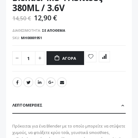
εικόνων
380ML / 3.6V
12,90 €
14,50 €
ΔΙΑΘΕΣΙΜΌΤΗΤΑ:
ΣΕ ΑΠΌΘΕΜΑ
SKU
ΜΗ00001951
ΑΓΟΡΆ
ΛΕΠΤΟΜΈΡΕΙΕΣ
Πρόκειται για ένα Blender με το οποίο μπορείτε να στύψετε
χυμούς, να φτιάξετε κρύο τσάι, γευστικά smoothies,