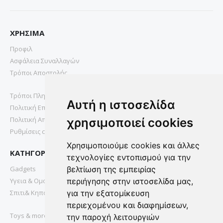
ΧΡΗΣΙΜΑ
Προφιλ
Ασφάλεια Συναλλαγών
Τρόποι Αποστολής
Τρόποι Πληρωμής
Αυτή η ιστοσελίδα
Πολιτική Επιστροφών
Πολιτική Απορρήτου
χρησιμοποιεί cookies
Ρυθμίσεις cookies
Χρησιμοποιούμε cookies και άλλες
ΚΑΤΗΓΟΡΙΕΣ
τεχνολογίες εντοπισμού για την
Gadgets
βελτίωση της εμπειρίας
Υγεια & Ομορφια
περιήγησης στην ιστοσελίδα μας,
Σπιτι& Κηπος
για την εξατομίκευση
περιεχομένου και διαφημίσεων,
Toys & more
την παροχή λειτουργιών