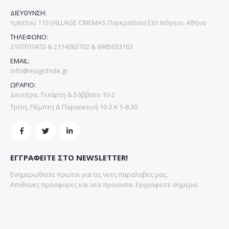
ΔΙΕΥΘΥΝΣΗ:
Υμηττού 110 (VILLAGE CINEMAS Παγκρατίου) Στο Ισόγειο, Αθήνα
ΤΗΛΕΦΩΝΟ:
2107010472 & 2114063702 & 6985033163
EMAIL:
info@magichole.gr
ΩΡΑΡΙΟ:
Δευτέρα, Τετάρτη & Σάββατο 10-2
Τρίτη, Πέμπτη & Παρασκευή 10-2 Κ 5-8.30
ΕΓΓΡΑΦΕΙΤΕ ΣΤΟ NEWSLETTER!
Ενημερωθειτε πρωτοι για τις νεες παραλαβες μας,
Απιθανες προσφορες και νεα προιοντα. Εγγραφειτε σημερα.