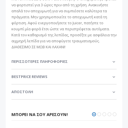
να φορτιστεί για 3 ώρες πριν από τη χρήση. Ανακινήστε
απαλά τον αποχυμωτή για να συμπιέσετε καλύτερα τα
πράγματα. Μην χρησιμοποιείτε το αποχυμωτή κατά τη
φόρτιση. Αφού ενεργοποιήσετε το Juicer, πατήστε το
κουμπί μία φορά έτσι ώστε να περιστρέφεται αυτόματα.
Κατά τον καθαρισμό της λεπίδας, προσέξτε με ασφάλεια την
αιχμηρή λεπίδα για να αποφύγετε τραυματισμούς.
ΔΙΑΘΕΣΙΜΟ ΣΕ ΜΩΒ ΚΑΙ ΛΑΧΑΝΙ!
ΠΕΡΙΣΣΌΤΕΡΕΣ ΠΛΗΡΟΦΟΡΊΕΣ
BESTPRICE REVIEWS
ΑΠΟΣΤΟΛΗ
ΜΠΟΡΕΊ ΝΑ ΣΟΥ ΑΡΈΣΟΥΝ!