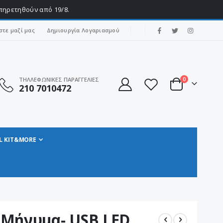
υπηρετηθούν από 19/8.
|
στε μαζί μας
Δημιουργία Λογαριασμού
στοιχεία
ΤΗΛΛΕΦΩΝΙΚΕΣ ΠΑΡΑΓΓΕΛΙΕΣ
0
210 7010472
Cart
L KIT&MORE
 Μήνυμα- USB LED