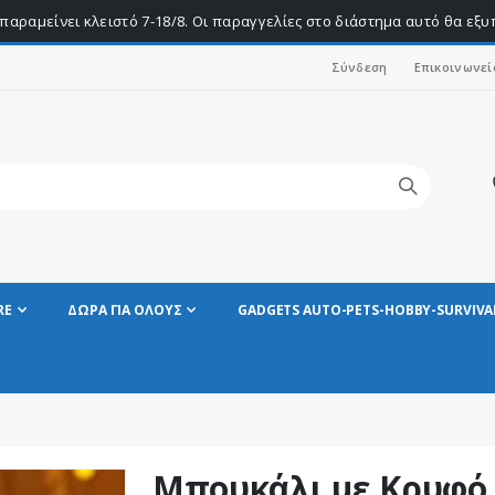
παραμείνει κλειστό 7-18/8. Οι παραγγελίες στο διάστημα αυτό θα εξ
Σύνδεση
Επικοινωνεί
RE
ΔΩΡΑ ΓΙΑ ΟΛΟΥΣ
GADGETS AUTO-PETS-HOBBY-SURVIVA
Μπουκάλι με Κρυφό