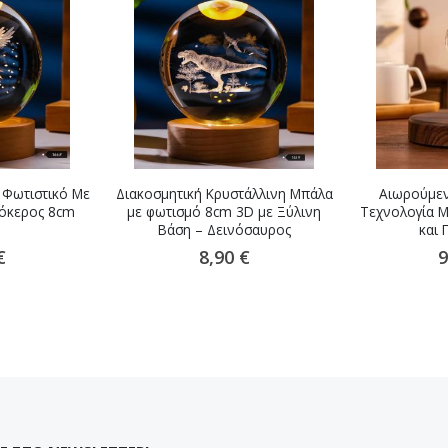
 Φωτιστικό Με
Διακοσμητική Κρυστάλλινη Μπάλα
Αιωρούμεν
όκερος 8cm
με φωτισμό 8cm 3D με Ξύλινη
Τεχνολογία Μ
Βάση – Δεινόσαυρος
και 
€
8,90 €
9