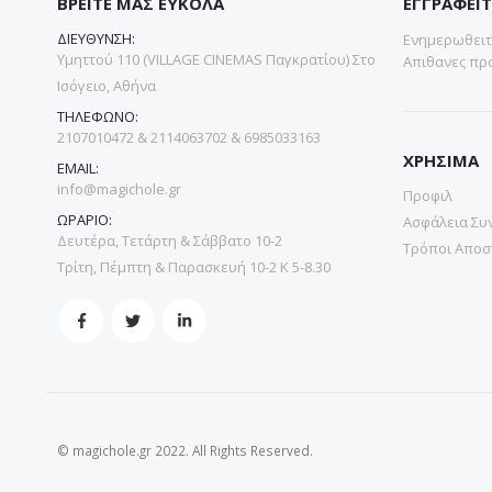
ΒΡΕΙΤΕ ΜΑΣ ΕΥΚΟΛΑ
ΕΓΓΡΑΦΕΙΤ
ΔΙΕΥΘΥΝΣΗ:
Ενημερωθειτε
Υμηττού 110 (VILLAGE CINEMAS Παγκρατίου) Στο
Απιθανες προ
Ισόγειο, Αθήνα
ΤΗΛΕΦΩΝΟ:
2107010472 & 2114063702 & 6985033163
ΧΡΗΣΙΜΑ
EMAIL:
info@magichole.gr
Προφιλ
ΩΡΑΡΙΟ:
Ασφάλεια Συ
Δευτέρα, Τετάρτη & Σάββατο 10-2
Τρόποι Αποσ
Τρίτη, Πέμπτη & Παρασκευή 10-2 Κ 5-8.30
© magichole.gr 2022. All Rights Reserved.