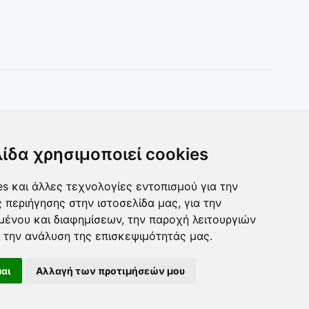
Toys & more
Δωρα για ολους
λίδα χρησιμοποιεί cookies
s και άλλες τεχνολογίες εντοπισμού για την
ς περιήγησης στην ιστοσελίδα μας, για την
μένου και διαφημίσεων, την παροχή λειτουργιών
 την ανάλυση της επισκεψιμότητάς μας.
αι
Αλλαγή των προτιμήσεών μου