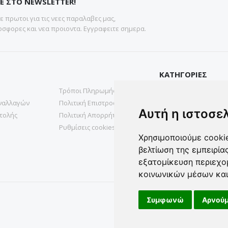
Ε ΣΤΟ NEWSLETTER!
 πρωτοι για τις νεες παραλαβες μας,
σφορες και νεα προιοντα. Εγγραφειτε σημερα.
ΚΑΤΗΓΟΡΙΕΣ
Τρόποι Πληρωμής
Gadgets
ναλλαγών
Πολιτική Επιστροφών
Υγεια & Ομορφια
Αυτή η ιστοσε
τολής
Πολιτική Απορρήτου
Σπιτι& Κηπος
Ρυθμίσεις cookies
Χρησιμοποιούμε cookie
βελτίωση της εμπειρία
εξατομίκευση περιεχο
κοινωνικών μέσων και
Συμφωνώ
Αρνούμ