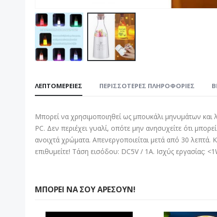
Μετάβαση
στην
ΛΕΠΤΟΜΈΡΕΙΕΣ
ΠΕΡΙΣΣΌΤΕΡΕΣ ΠΛΗΡΟΦΟΡΊΕΣ
B
αρχή
της
συλλογής
Μπορεί να χρησιμοποιηθεί ως μπουκάλι μηνυμάτων και 
εικόνων
PC. Δεν περιέχει γυαλί, οπότε μην ανησυχείτε ότι μπορ
ανοιχτά χρώματα. Απενεργοποιείται μετά από 30 λεπτά. 
επιθυμείτε! Τάση εισόδου: DC5V / 1A. Ισχύς εργασίας: <
ΜΠΟΡΕΊ ΝΑ ΣΟΥ ΑΡΈΣΟΥΝ!