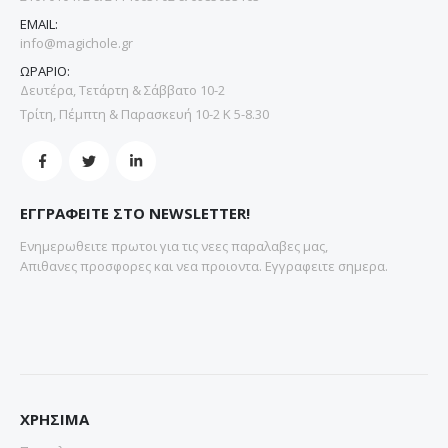
EMAIL:
info@magichole.gr
ΩΡΑΡΙΟ:
Δευτέρα, Τετάρτη & Σάββατο 10-2
Τρίτη, Πέμπτη & Παρασκευή 10-2 Κ 5-8.30
ΕΓΓΡΑΦΕΙΤΕ ΣΤΟ NEWSLETTER!
Ενημερωθειτε πρωτοι για τις νεες παραλαβες μας,
Απιθανες προσφορες και νεα προιοντα. Εγγραφειτε σημερα.
ΧΡΗΣΙΜΑ