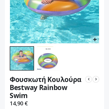
Μετάβαση
Φουσκωτή Κουλούρα
στην
αρχή
Bestway Rainbow
της
Swim
συλλογής
εικόνων
14,90 €