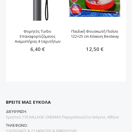
Φορητός Turbo
Παιδική Φουσκωτή Πισίνα
Φο
Επαναφορτιζόμενος
122×25 cm Κόκκινη Bestway
Ανεμιστήρας 4 ταχυτήτων
6,40 €
12,50 €
ΒΡΕΙΤΕ ΜΑΣ ΕΥΚΟΛΑ
ΔΙΕΥΘΥΝΣΗ:
Υμηττού 110 (VILLAGE CINEMAS Παγκρατίου) Στο Ισόγειο, Αθήνα
ΤΗΛΕΦΩΝΟ:
2107010472 & 2114063702 & 6985033163