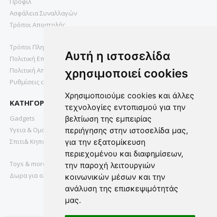
Προφιλ
Ασφάλεια Συναλλαγών
Τρόποι Αποστολής
Τρόποι Πληρωμής
Αυτή η ιστοσελίδα
Πολιτική Επιστροφών
Πολιτική Απορρήτου
χρησιμοποιεί cookies
Ρυθμίσεις cookies
Χρησιμοποιούμε cookies και άλλες
ΚΑΤΗΓΟΡΙΕΣ
τεχνολογίες εντοπισμού για την
Gadgets
βελτίωση της εμπειρίας
Υγεια & Ομορφια
περιήγησης στην ιστοσελίδα μας,
Σπιτι& Κηπος
για την εξατομίκευση
περιεχομένου και διαφημίσεων,
Toys & more
την παροχή λειτουργιών
Δωρα για ολους
κοινωνικών μέσων και την
ανάλυση της επισκεψιμότητάς
μας.