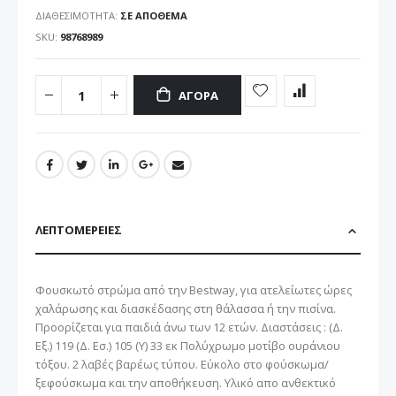
ΔΙΑΘΕΣΙΜΌΤΗΤΑ:
ΣΕ ΑΠΌΘΕΜΑ
SKU
98768989
ΑΓΟΡΆ
ΛΕΠΤΟΜΈΡΕΙΕΣ
Φουσκωτό στρώμα από την Bestway, για ατελείωτες ώρες
χαλάρωσης και διασκέδασης στη θάλασσα ή την πισίνα.
Προορίζεται για παιδιά άνω των 12 ετών. Διαστάσεις : (Δ.
Εξ.) 119 (Δ. Εσ.) 105 (Υ) 33 εκ Πολύχρωμο μοτίβο ουράνιου
τόξου. 2 λαβές βαρέως τύπου. Εύκολο στο φούσκωμα/
ξεφούσκωμα και την αποθήκευση. Υλικό απο ανθεκτικό