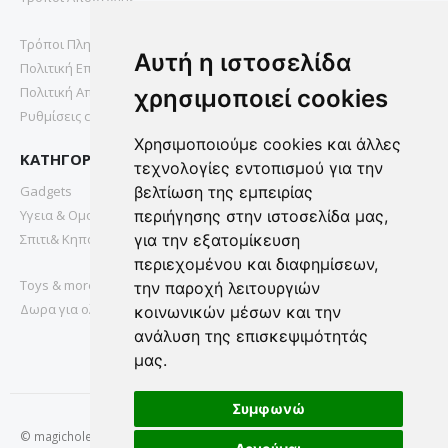
Τρόποι Πληρωμής
Αυτή η ιστοσελίδα
Πολιτική Επιστροφών
Πολιτική Απορρήτου
χρησιμοποιεί cookies
Ρυθμίσεις cookies
Χρησιμοποιούμε cookies και άλλες
ΚΑΤΗΓΟΡΙΕΣ
τεχνολογίες εντοπισμού για την
Gadgets
βελτίωση της εμπειρίας
Υγεια & Ομορφια
περιήγησης στην ιστοσελίδα μας,
Σπιτι& Κηπος
για την εξατομίκευση
περιεχομένου και διαφημίσεων,
Toys & more
την παροχή λειτουργιών
Δωρα για ολους
κοινωνικών μέσων και την
ανάλυση της επισκεψιμότητάς
μας.
Συμφωνώ
© magichole.gr 2022. All Rights Reserved.