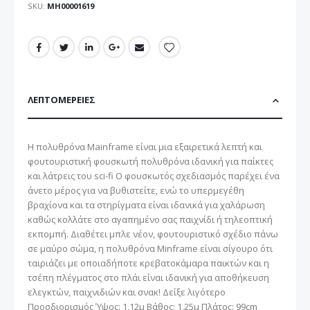
SKU
ΜΗ00001619
ΛΕΠΤΟΜΈΡΕΙΕΣ
Η πολυθρόνα Mainframe είναι μια εξαιρετικά λεπτή και
φουτουριστική φουσκωτή πολυθρόνα ιδανική για παίκτες
και λάτρεις του sci-fi Ο φουσκωτός σχεδιασμός παρέχει ένα
άνετο μέρος για να βυθιστείτε, ενώ το υπερμεγέθη
βραχίονα και τα στηρίγματα είναι ιδανικά για χαλάρωση
καθώς κολλάτε στο αγαπημένο σας παιχνίδι ή τηλεοπτική
εκπομπή. Διαθέτει μπλε νέον, φουτουριστικό σχέδιο πάνω
σε μαύρο σώμα, η πολυθρόνα Minframe είναι σίγουρο ότι
ταιριάζει με οποιαδήποτε κρεβατοκάμαρα παικτών και η
τσέπη πλέγματος στο πλάι είναι ιδανική για αποθήκευση
ελεγκτών, παιχνιδιών και σνακ! Δείξε λιγότερο
Προσδιορισμός Ύψος: 1,12μ Βάθος: 1,25μ Πλάτος: 99cm