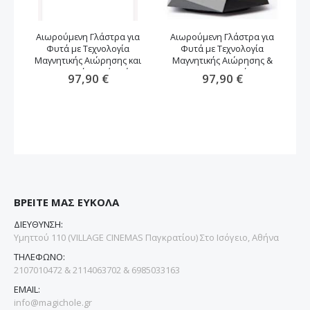
Αιωρούμενη Γλάστρα για
Αιωρούμενη Γλάστρα για
Φυτά με Τεχνολογία
Φυτά με Τεχνολογία
αν
Μαγνητικής Αιώρησης και
Μαγνητικής Αιώρησης &
Περιστροφή -καφέ χρώμα
Περιστροφή
97,90 €
97,90 €
ΒΡΕΙΤΕ ΜΑΣ ΕΥΚΟΛΑ
ΔΙΕΥΘΥΝΣΗ:
Υμηττού 110 (VILLAGE CINEMAS Παγκρατίου) Στο Ισόγειο, Αθήνα
ΤΗΛΕΦΩΝΟ:
2107010472 & 2114063702 & 6985033163
EMAIL:
info@magichole.gr