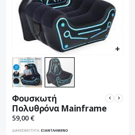
Μετάβαση
Φουσκωτή
στην
αρχή
Πολυθρόνα Mainframe
της
συλλογής
59,00 €
εικόνων
ΔΙΑΘΕΣΙΜΌΤΗΤΑ:
ΕΞΑΝΤΛΗΜΈΝΟ