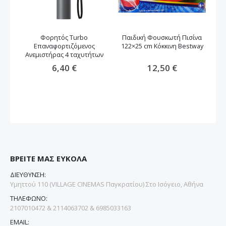
Φορητός Turbo
Παιδική Φουσκωτή Πισίνα
Φο
Επαναφορτιζόμενος
122×25 cm Κόκκινη Bestway
Ανεμιστήρας 4 ταχυτήτων
6,40 €
12,50 €
ΒΡΕΙΤΕ ΜΑΣ ΕΥΚΟΛΑ
ΔΙΕΥΘΥΝΣΗ:
Υμηττού 110 (VILLAGE CINEMAS Παγκρατίου) Στο Ισόγειο, Αθήνα
ΤΗΛΕΦΩΝΟ:
2107010472 & 2114063702 & 6985033163
EMAIL: