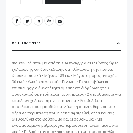
ΛΕΠΤΟΜΈΡΕΙΕΣ
Φουσκωτό στρώμα από την Bestway, για ατελείωτες ώρες
χαλάρωσης και διασκέδασης στη θάλασσα ή την πισίνα.
Χαρακτηριστικά • Μήκος: 183 εκ. • Μέγιστο βάρος αντοχής:
90 κιλά • Υλικό κατασκευής: Βινύλιο • Περιλαμβάνει κιτ
επισκευής για δυνατότητα άμεσης επιδιόρθωσης του
φουσκωτού σε περίπτωση τρυπήματος • 2 αεροθάλαμοι για
επιπλέον χαλάρωση ενώ επιπλέετε • Με βαλβίδα
ασφαλείας που εμποδίζει την άμεση απελευθέρωση του
αέρα σε περίπτωση που η τάπα αφαιρεθεί, αλλά και σας
διευκολύνει στο φούσκωμα και ξεφούσκωμα • Με
ενσωματωμένο μαξιλάρι για περισσότερη άνεση μέσα στο
νερό • Βολικό στην αποθήκευση και τη μεταφορά, καθώς