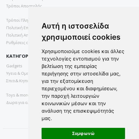
Τρόποι Αποστολής
Τρόποι Πληρωμής
Αυτή η ιστοσελίδα
Πολιτική Επιστροφών
Πολιτική Απορρήτου
χρησιμοποιεί cookies
Ρυθμίσεις cookies
Χρησιμοποιούμε cookies και άλλες
ΚΑΤΗΓΟΡΙΕΣ
τεχνολογίες εντοπισμού για την
Gadgets
βελτίωση της εμπειρίας
Υγεια & Ομορφια
περιήγησης στην ιστοσελίδα μας,
Σπιτι& Κηπος
για την εξατομίκευση
περιεχομένου και διαφημίσεων,
Toys & more
την παροχή λειτουργιών
Δωρα για ολους
κοινωνικών μέσων και την
ανάλυση της επισκεψιμότητάς
μας.
Συμφωνώ