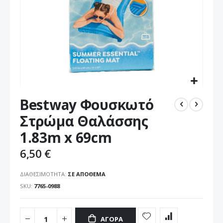
Μετάβαση
Bestway Φουσκωτό
στην
αρχή
Στρώμα Θαλάσσης
της
1.83m x 69cm
συλλογής
εικόνων
6,50 €
ΔΙΑΘΕΣΙΜΌΤΗΤΑ:
ΣΕ ΑΠΌΘΕΜΑ
SKU
7765-0988
ΑΓΟΡΆ