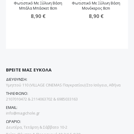
Φωτιστικό Με Ξύλινη Βάση
Φωτιστικό Με Ξύλινη Βάση
Μπ
Μπάλα Μπάσκετ 8cm
Μονόκερος 8cm
8,90 €
8,90 €
ΒΡΕΙΤΕ ΜΑΣ ΕΥΚΟΛΑ
ΔΙΕΥΘΥΝΣΗ:
Υμηττού 110 (VILLAGE CINEMAS Παγκρατίου) Στο Ισόγειο, Αθήνα
ΤΗΛΕΦΩΝΟ:
2107010472 & 2114063702 & 6985033163
EMAIL:
info@magichole.gr
ΩΡΑΡΙΟ:
Δευτέρα, Τετάρτη & Σάββατο 10-2