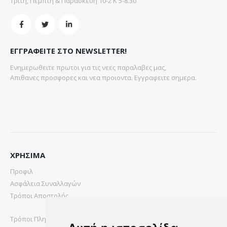
Τρίτη, Πέμπτη & Παρασκευή 10-2 Κ 5-8.30
ΕΓΓΡΑΦΕΙΤΕ ΣΤΟ NEWSLETTER!
Ενημερωθειτε πρωτοι για τις νεες παραλαβες μας,
Απιθανες προσφορες και νεα προιοντα. Εγγραφειτε σημερα.
ΧΡΗΣΙΜΑ
Προφιλ
Ασφάλεια Συναλλαγών
Τρόποι Αποστολής
Τρόποι Πληρωμής