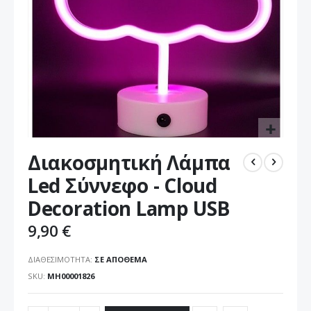
Μετάβαση
Διακοσμητική Λάμπα
στην
αρχή
Led Σύννεφο - Cloud
της
Decoration Lamp USB
συλλογής
εικόνων
9,90 €
ΔΙΑΘΕΣΙΜΌΤΗΤΑ:
ΣΕ ΑΠΌΘΕΜΑ
SKU
ΜΗ00001826