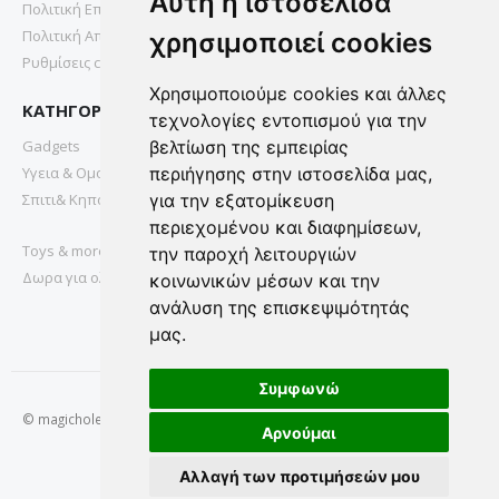
Αυτή η ιστοσελίδα
Πολιτική Επιστροφών
Πολιτική Απορρήτου
χρησιμοποιεί cookies
Ρυθμίσεις cookies
Χρησιμοποιούμε cookies και άλλες
ΚΑΤΗΓΟΡΙΕΣ
τεχνολογίες εντοπισμού για την
Gadgets
βελτίωση της εμπειρίας
Υγεια & Ομορφια
περιήγησης στην ιστοσελίδα μας,
Σπιτι& Κηπος
για την εξατομίκευση
περιεχομένου και διαφημίσεων,
Toys & more
την παροχή λειτουργιών
Δωρα για ολους
κοινωνικών μέσων και την
ανάλυση της επισκεψιμότητάς
μας.
Συμφωνώ
© magichole.gr 2022. All Rights Reserved.
Αρνούμαι
Αλλαγή των προτιμήσεών μου