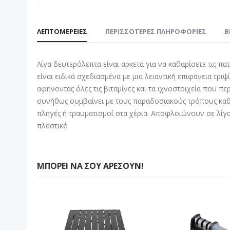
Μετάβαση
στην
ΛΕΠΤΟΜΈΡΕΙΕΣ
ΠΕΡΙΣΣΌΤΕΡΕΣ ΠΛΗΡΟΦΟΡΊΕΣ
B
αρχή
της
συλλογής
Λίγα δευτερόλεπτα είναι αρκετά για να καθαρίσετε τις πατ
εικόνων
είναι ειδικά σχεδιασμένα με μια λειαντική επιφάνεια 
αφήνοντας όλες τις βιταμίνες και τα ιχνοστοιχεία που π
συνήθως συμβαίνει με τους παραδοσιακούς τρόπους καθαρ
πληγές ή τραυματισμοί στα χέρια. Αποφλοιώνουν σε λίγα
πλαστικό
ΜΠΟΡΕΊ ΝΑ ΣΟΥ ΑΡΈΣΟΥΝ!