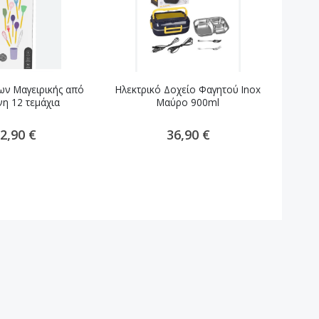
ων Μαγειρικής από
Ηλεκτρικό Δοχείο Φαγητού Inox
Αν
νη 12 τεμάχια
Μαύρο 900ml
Μαγειρι
2,90 €
36,90 €