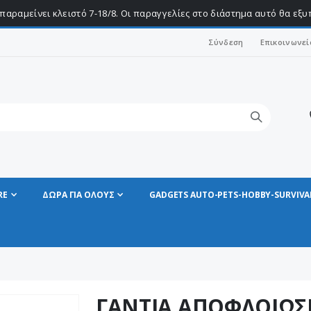
παραμείνει κλειστό 7-18/8. Οι παραγγελίες στο διάστημα αυτό θα εξ
Σύνδεση
Επικοινωνεί
RE
ΔΩΡΑ ΓΙΑ ΟΛΟΥΣ
GADGETS AUTO-PETS-HOBBY-SURVIVA
ΓΑΝΤΙΑ ΑΠΟΦΛΟΙΩΣ