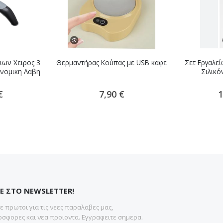
ιων Χειρος 3
Θερμαντήρας Κούπας με USB καφε
Σετ Εργαλεί
νομικη Λαβη
Σιλικό
€
7,90 €
1
Ε ΣΤΟ NEWSLETTER!
 πρωτοι για τις νεες παραλαβες μας,
σφορες και νεα προιοντα. Εγγραφειτε σημερα.