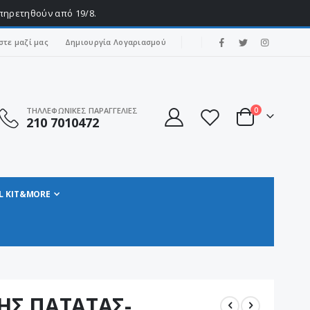
υπηρετηθούν από 19/8.
|
στε μαζί μας
Δημιουργία Λογαριασμού
στοιχεία
ΤΗΛΛΕΦΩΝΙΚΕΣ ΠΑΡΑΓΓΕΛΙΕΣ
0
210 7010472
Cart
L KIT&MORE
ΗΣ ΠΑΤΑΤΑΣ-