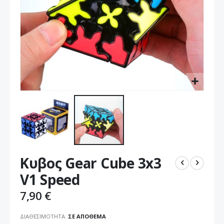
Μετάβαση
Κυβος Gear Cube 3x3
στην
αρχή
V1 Speed
της
συλλογής
7,90 €
εικόνων
ΔΙΑΘΕΣΙΜΌΤΗΤΑ:
ΣΕ ΑΠΌΘΕΜΑ