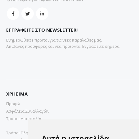
ΕΓΓΡΑΦΕΙΤΕ ΣΤΟ NEWSLETTER!
Ενημερωθειτε πρωτοι για τις νεες παραλαβες μας,
Απιθανες προσφορες και νεα προιοντα. Εγγραφειτε σημερα.
ΧΡΗΣΙΜΑ
Προφιλ
Ασφάλεια Συναλλαγών
Τρόποι Αποστολής
Τρόποι Πληρωμής
Αυτή η ιστοσελίδα