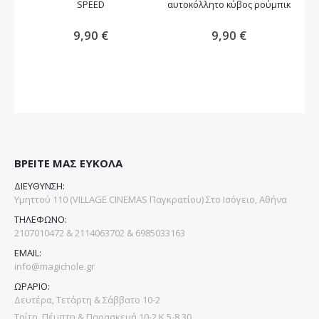
SPEED
αυτοκόλλητο κύβος ρούμπικ
9,90 €
9,90 €
ΒΡΕΙΤΕ ΜΑΣ ΕΥΚΟΛΑ
ΔΙΕΥΘΥΝΣΗ:
Υμηττού 110 (VILLAGE CINEMAS Παγκρατίου) Στο Ισόγειο, Αθήνα
ΤΗΛΕΦΩΝΟ:
2107010472 & 2114063702 & 6985033163
EMAIL:
info@magichole.gr
ΩΡΑΡΙΟ:
Δευτέρα, Τετάρτη & Σάββατο 10-2
Τρίτη, Πέμπτη & Παρασκευή 10-2 Κ 5-8.30