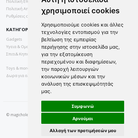
Πολιτική Επιστροφών
Πολιτική Απορρήτου
χρησιμοποιεί cookies
Ρυθμίσεις cookies
Χρησιμοποιούμε cookies και άλλες
ΚΑΤΗΓΟΡΙΕΣ
τεχνολογίες εντοπισμού για την
Gadgets
βελτίωση της εμπειρίας
Υγεια & Ομορφια
περιήγησης στην ιστοσελίδα μας,
Σπιτι& Κηπος
για την εξατομίκευση
περιεχομένου και διαφημίσεων,
Toys & more
την παροχή λειτουργιών
Δωρα για ολους
κοινωνικών μέσων και την
ανάλυση της επισκεψιμότητάς
μας.
Συμφωνώ
© magichole.gr 2022. All Rights Reserved.
Αρνούμαι
Αλλαγή των προτιμήσεών μου