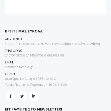
ΒΡΕΙΤΕ ΜΑΣ ΕΥΚΟΛΑ
ΔΙΕΥΘΥΝΣΗ:
Υμηττού 110 (VILLAGE CINEMAS Παγκρατίου) Στο Ισόγειο, Αθήνα
ΤΗΛΕΦΩΝΟ:
2107010472 & 2114063702 & 6985033163
EMAIL:
info@magichole.gr
ΩΡΑΡΙΟ:
Δευτέρα, Τετάρτη & Σάββατο 10-2
Τρίτη, Πέμπτη & Παρασκευή 10-2 Κ 5-8.30
ΕΓΓΡΑΦΕΙΤΕ ΣΤΟ NEWSLETTER!