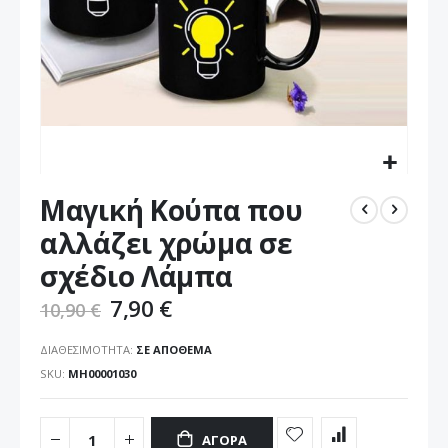
Μετάβαση
Mαγική Κούπα που
στην
αρχή
αλλάζει χρώμα σε
της
σχέδιο Λάμπα
συλλογής
εικόνων
7,90 €
10,90 €
ΔΙΑΘΕΣΙΜΌΤΗΤΑ:
ΣΕ ΑΠΌΘΕΜΑ
SKU
ΜΗ00001030
ΑΓΟΡΆ