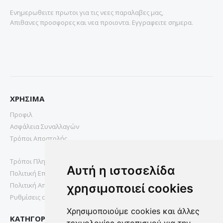
Ενημερωθειτε πρωτοι για τις νεες παραλαβες μας,
Απιθανες προσφορες και νεα προιοντα. Εγγραφειτε σημερα.
ΧΡΗΣΙΜΑ
Προφιλ
Ασφάλεια Συναλλαγών
Τρόποι Αποστολής
Τρόποι Πληρωμής
Αυτή η ιστοσελίδα
Πολιτική Επιστροφών
Πολιτική Απορρήτου
χρησιμοποιεί cookies
Ρυθμίσεις cookies
Χρησιμοποιούμε cookies και άλλες
ΚΑΤΗΓΟΡΙΕΣ